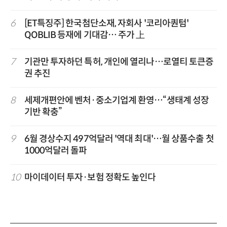
6
[ET특징주] 한국첨단소재, 자회사 '코리아퀀텀'
QOBLIB 등재에 기대감… 주가 上
7
기관만 투자하던 특허, 개인에 열리나…로열티 토큰증
권 추진
8
세제개편안에 벤처·중소기업계 환영…“생태계 성장
기반 확충”
9
6월 경상수지 497억달러 '역대 최대'…월 상품수출 첫
1000억달러 돌파
10
마이데이터 투자·보험 정확도 높인다