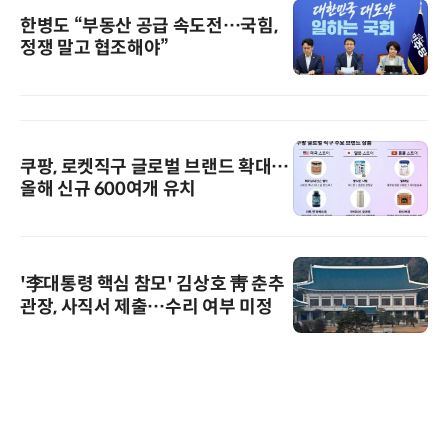
한병도 “부동산 공급 속도전…국힘,
정쟁 말고 협조해야”
쿠팡, 로켓직구 글로벌 브랜드 확대…
올해 신규 600여개 유치
'李대통령 핵심 참모' 김상호 靑 춘추
관장, 사직서 제출…수리 여부 미정