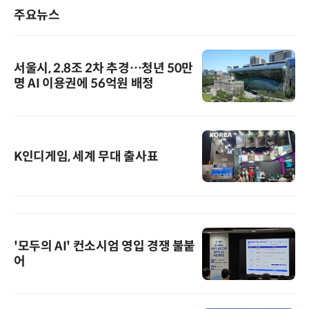
주요뉴스
서울시, 2.8조 2차 추경…청년 50만
명 AI 이용권에 56억원 배정
K인디게임, 세계 무대 출사표
'모두의 AI' 컨소시엄 영입 경쟁 불붙
어