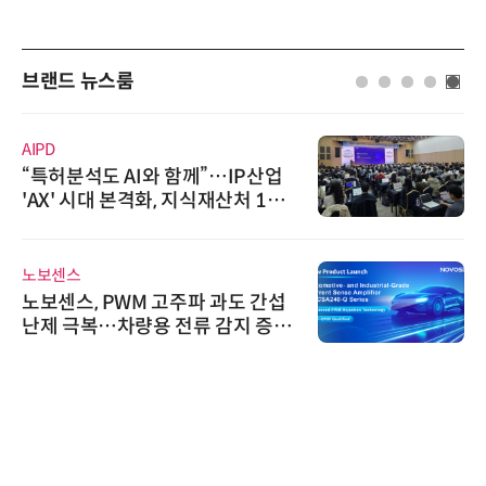
브랜드 뉴스룸
AIPD
“특허분석도 AI와 함께”…IP산업
'AX' 시대 본격화, 지식재산처 1호
AI IP데이터분석사 탄생
노보센스
노보센스, PWM 고주파 과도 간섭
난제 극복…차량용 전류 감지 증폭
기