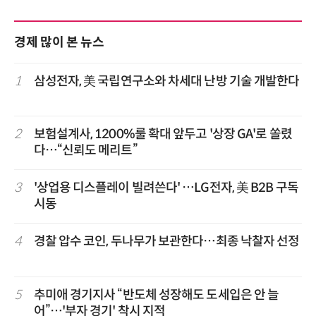
경제 많이 본 뉴스
1
삼성전자, 美 국립연구소와 차세대 난방 기술 개발한다
2
보험설계사, 1200%룰 확대 앞두고 '상장 GA'로 쏠렸
다…“신뢰도 메리트”
3
'상업용 디스플레이 빌려쓴다' …LG전자, 美 B2B 구독
시동
4
경찰 압수 코인, 두나무가 보관한다…최종 낙찰자 선정
5
추미애 경기지사 “반도체 성장해도 도세입은 안 늘
어”…'부자 경기' 착시 지적