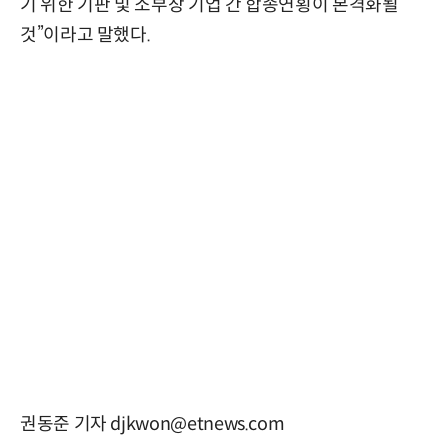
기 위한 기판 및 소부장 기업 간 합종연횡이 본격화될
것”이라고 말했다.
권동준 기자 djkwon@etnews.com