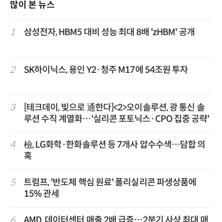
많이 본 뉴스
1
삼성전자, HBM5 대비 성능 최대 8배 'zHBM' 공개
2
SK하이닉스, 용인 Y2·청주 M17에 54조원 투자
3
[테크데이, 빛으로 通한다]<2>오이솔루션, 광 통신 솔
루션 수직 계열화…'실리콘 포토닉스·CPO 집중 공략'
4
檢, LG화학·한화솔루션 등 7개사 압수수색…담합 의
혹
5
트럼프, '반도체 핵심 원료' 폴리실리콘 파생상품에
15% 관세
6
AMD, 데이터센터 매출 2배 급증…2분기 사상 최대 매