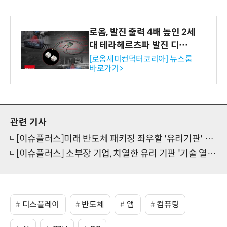
로옴, 발진 출력 4배 높인 2세
대 테라헤르츠파 발진 디바이
스 개발
[로옴세미컨덕터코리아] 뉴스룸
바로가기>
관련 기사
[이슈플러스]미래 반도체 패키징 좌우할 '유리기판' 시장 개화...“양산 속도전 시작”
[이슈플러스] 소부장 기업, 치열한 유리 기판 '기술 열전'
디스플레이
반도체
앱
컴퓨팅