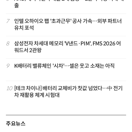
출
7
인텔 오하이오 팹 '초과근무' 공사 가속…외부 파트너
유치 포석
8
삼성전자 차세대 메모리 'V낸드·PIM', FMS 2026 어
워드서 2관왕
9
K배터리 밸류체인 '시차'…셀은 웃고 소재는 아직
10
[테크 차이나] 배터리 교체비가 찻값 넘었다…中 전기
차 재활용 체계 시험대
주요뉴스