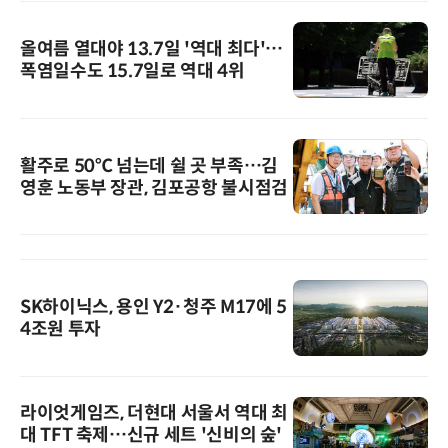
올여름 열대야 13.7일 '역대 최다'…
폭염일수도 15.7일로 역대 4위
활주로 50℃ 넘는데 쉴 곳 부족…김
영훈 노동부 장관, 김포공항 불시점검
SK하이닉스, 용인 Y2·청주 M17에 5
4조원 투자
라이엇게임즈, 더현대 서울서 역대 최
대 TFT 축제…신규 세트 '신비의 숲'