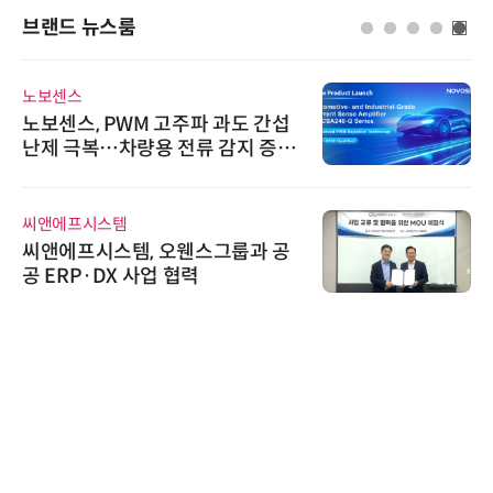
브랜드 뉴스룸
노보센스
노보센스, PWM 고주파 과도 간섭
난제 극복…차량용 전류 감지 증폭
기
씨앤에프시스템
씨앤에프시스템, 오웬스그룹과 공
공 ERP·DX 사업 협력