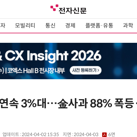
전자
모빌리티
통신
경제
플랫폼·유통
과학
 연속 3%대…金사과 88% 폭등
업데이트 : 2024-04-02 15:35
지면 :
2024-04-03
6면