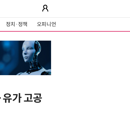
정치·정책
오피니언
·유가 고공