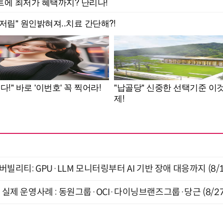
저버빌리티: GPU·LLM 모니터링부터 AI 기반 장애 대응까지 (8/
장 실제 운영사례 : 동원그룹·OCI·다이닝브랜즈그룹·당근 (8/27