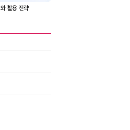
례와 활용 전략
AI 핀옵스 실전 세미나: 폭증하는