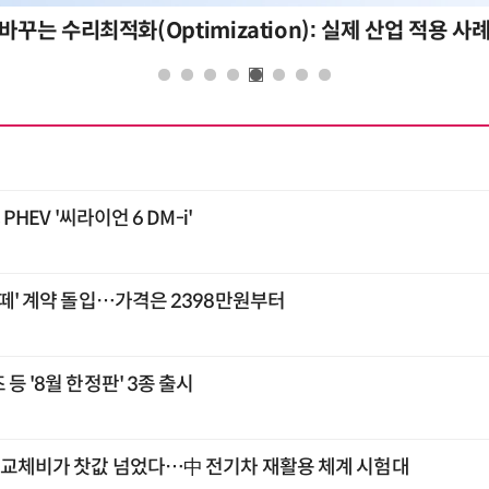
바꾸는 수리최적화(Optimization): 실제 산업 적용 사
PHEV '씨라이언 6 DM-i'
반떼' 계약 돌입…가격은 2398만원부터
등 '8월 한정판' 3종 출시
리 교체비가 찻값 넘었다…中 전기차 재활용 체계 시험대