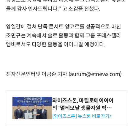
함성으로 응원해 주시고 사랑해 주신 관객분들과 숲별분
들께 감사 인사드립니다." 고 소감을 전했다.
양일간에 걸쳐 단독 콘서트 앙코르를 성공적으로 마친
조민규는 계속해서 솔로 활동과 함께 그룹 포레스텔라
멤버로서도 다양한 활동을 이어나갈 예정이다.
전자신문인터넷 이금준 기자 (aurum@etnews.com)
와이즈스톤, 마틸로에이아이
의 '멀티모달 생물자원 빅데
이터'에 DQ인증 최고 등급
[와이즈스톤] 뉴스룸 바로가기>
수여