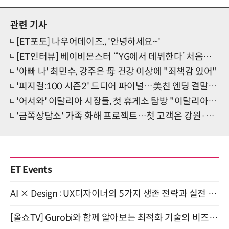
관련 기사
[ET포토] 나우어데이즈., '안녕하세요~'
[ET인터뷰] 베이비몬스터 “‘YG에서 데뷔한다’ 처음부터 그 생각뿐이었어요!”
'아빠 나' 최민수, 강주은 母 건강 이상에 "죄책감 있어"
'피지컬:100 시즌2' 드디어 파이널…美친 엔딩 결말 본다
'어서와' 이탈리아 시장들, 첫 휴게소 탐방 "이탈리아선 상상 못 할 일"
'금쪽상담소' 가족 화해 프로젝트…첫 고객은 강원·래김송 부부
ET Events
AI × Design : UX디자이너의 5가지 생존 전략과 실전 대응 8월 28일 개최
[올쇼TV] Gurobi와 함께 알아보는 최적화 기술의 비즈니스 활용 (8월 20일 생방송)