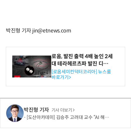
박진형 기자 jin@etnews.com
로옴, 발진 출력 4배 높인 2세
대 테라헤르츠파 발진 디바이
스 개발
[로옴세미컨덕터코리아] 뉴스룸
바로가기>
박진형 기자
기사 더보기
[도산아카데미] 김승주 고려대 교수 “AI 해킹은 AI로 막아야…망분리 정책 바꿔야”