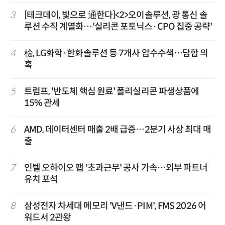
3
[테크데이, 빛으로 通한다]<2>오이솔루션, 광 통신 솔
루션 수직 계열화…'실리콘 포토닉스·CPO 집중 공략'
4
檢, LG화학·한화솔루션 등 7개사 압수수색…담합 의
혹
5
트럼프, '반도체 핵심 원료' 폴리실리콘 파생상품에
15% 관세
6
AMD, 데이터센터 매출 2배 급증…2분기 사상 최대 매
출
7
인텔 오하이오 팹 '초과근무' 공사 가속…외부 파트너
유치 포석
8
삼성전자 차세대 메모리 'V낸드·PIM', FMS 2026 어
워드서 2관왕