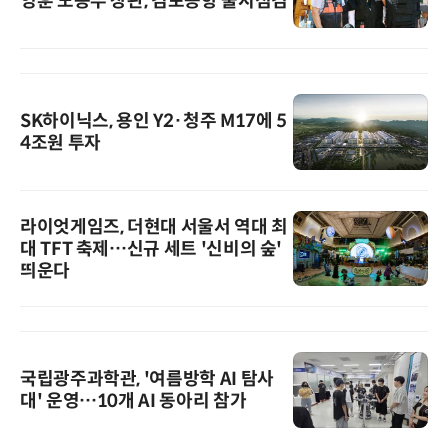
영훈 노동부 장관, 김포공항 불시점검
SK하이닉스, 용인 Y2·청주 M17에 5
4조원 투자
라이엇게임즈, 더현대 서울서 역대 최
대 TFT 축제…신규 세트 '신비의 숲'
띄운다
국립광주과학관, '여름방학 AI 탐사
대' 운영…10개 AI 동아리 참가