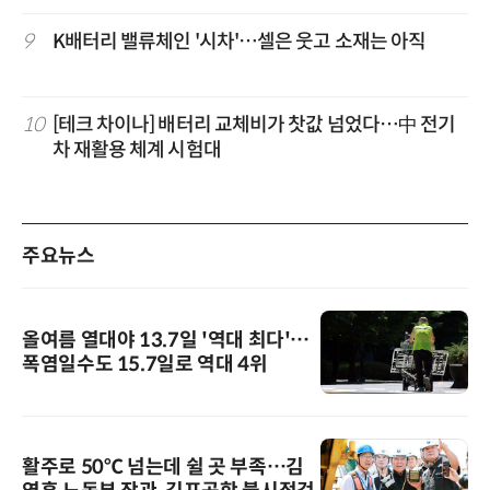
9
K배터리 밸류체인 '시차'…셀은 웃고 소재는 아직
10
[테크 차이나] 배터리 교체비가 찻값 넘었다…中 전기
차 재활용 체계 시험대
주요뉴스
올여름 열대야 13.7일 '역대 최다'…
폭염일수도 15.7일로 역대 4위
활주로 50℃ 넘는데 쉴 곳 부족…김