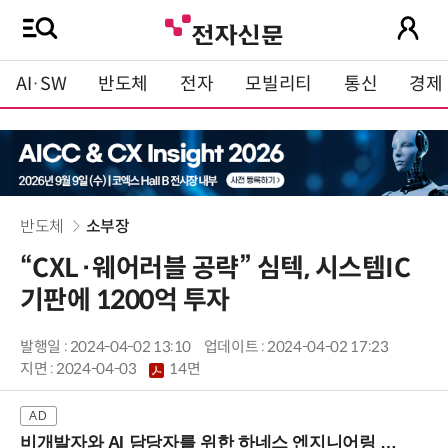
AI·SW
반도체
전자
모빌리티
통신
경제
반도체
소부장
“CXL·웨어러블 공략” 심텍, 시스템IC
기판에 1200억 투자
발행일 : 2024-04-02 13:10
업데이트 : 2024-04-02 17:23
지면 :
2024-04-03
14면
비개발자와 AI 담당자를 위한 하네스 엔지니어링 입문과정 (8/20 신논현역)