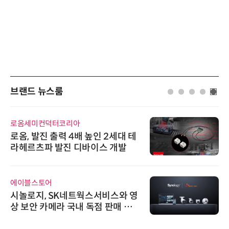
브랜드 뉴스룸
로옴세미컨덕터코리아
로옴, 발진 출력 4배 높인 2세대 테
라헤르츠파 발진 디바이스 개발
에이블스토어
시놀로지, SK네트웍스서비스와 영
상 보안 카메라 국내 독점 판매 파
트너십 체결