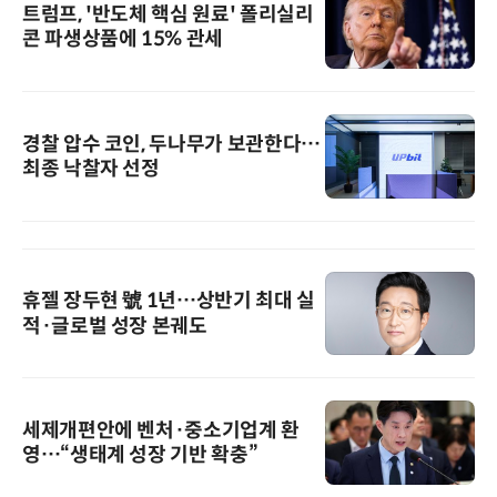
트럼프, '반도체 핵심 원료' 폴리실리
콘 파생상품에 15% 관세
경찰 압수 코인, 두나무가 보관한다…
최종 낙찰자 선정
휴젤 장두현 號 1년…상반기 최대 실
적·글로벌 성장 본궤도
세제개편안에 벤처·중소기업계 환
영…“생태계 성장 기반 확충”