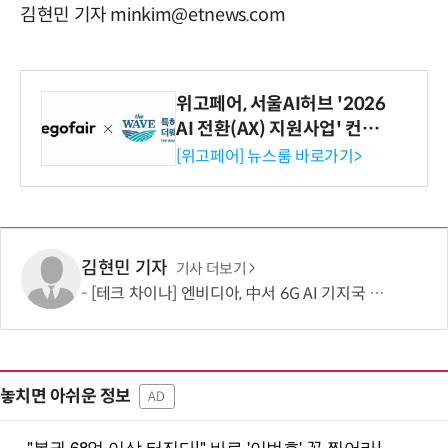
김현민 기자 minkim@etnews.com
위고페어, 서울AI허브 '2026
AI 전환(AX) 지원사업' 컨소
시엄 선정
[위고페어] 뉴스룸 바로가기>
김현민 기자
기사 더보기
[테크 차이나] 엔비디아, 中서 6G AI 기지국 파트너 물색…'엣지 AI' 시대 겨냥한 공급망 구축 본격화
놓치면 아쉬운 정보
AD