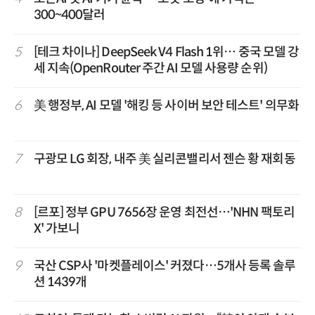
300~400달러
5
[테크 차이나] DeepSeek V4 Flash 1위… 중국 모델 강
세 지속(OpenRouter 주간 AI 모델 사용량 순위)
6
美 행정부, AI 모델 '해킹 등 사이버 보안 테스트' 의무화
7
구광모 LG 회장, 내주 美 실리콘밸리서 젠슨 황 재회동
8
[르포] 정부 GPU 7656장 운영 최전선…'NHN 팩토리
X' 가보니
9
국산 CSP사 '마켓플레이스' 커졌다…5개사 등록 솔루
션 1439개