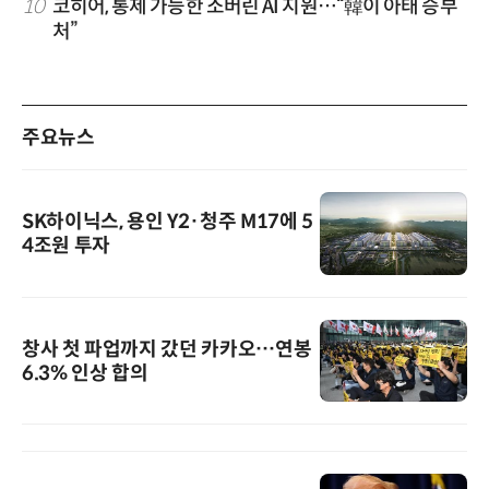
10
코히어, 통제 가능한 소버린 AI 지원…“韓이 아태 승부
처”
주요뉴스
SK하이닉스, 용인 Y2·청주 M17에 5
4조원 투자
창사 첫 파업까지 갔던 카카오…연봉
6.3% 인상 합의