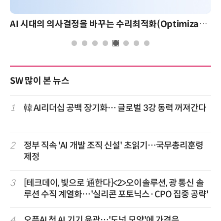
AI 시대의 의사결정을 바꾸는 수리최적화(Optimization): 실제 산업 적용 사례와 활용 전략
SW 많이 본 뉴스
1
韓 AI리더십 공백 장기화… 글로벌 3강 동력 꺼져간다
2
정부 직속 'AI 개발 조직 신설' 초읽기…국무총리훈령
제정
3
[테크데이, 빛으로 通한다]<2>오이솔루션, 광 통신 솔
루션 수직 계열화…'실리콘 포토닉스·CPO 집중 공략'
4
오픈AI 첫 AI 기기 윤곽…'도넛 모양'에 가격은