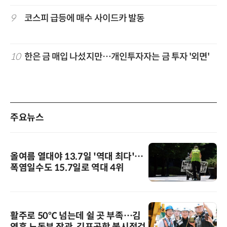
9
코스피 급등에 매수 사이드카 발동
10
한은 금 매입 나섰지만…개인투자자는 금 투자 '외면'
주요뉴스
올여름 열대야 13.7일 '역대 최다'…
폭염일수도 15.7일로 역대 4위
활주로 50℃ 넘는데 쉴 곳 부족…김
영훈 노동부 장관, 김포공항 불시점검