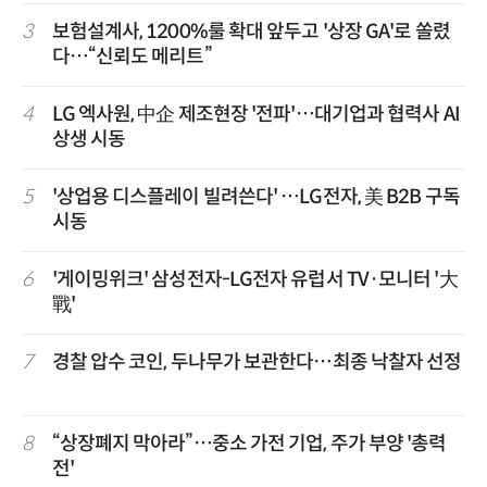
3
보험설계사, 1200%룰 확대 앞두고 '상장 GA'로 쏠렸
다…“신뢰도 메리트”
4
LG 엑사원, 中企 제조현장 '전파'…대기업과 협력사 AI
상생 시동
5
'상업용 디스플레이 빌려쓴다' …LG전자, 美 B2B 구독
시동
6
'게이밍위크' 삼성전자-LG전자 유럽서 TV·모니터 '大
戰'
7
경찰 압수 코인, 두나무가 보관한다…최종 낙찰자 선정
8
“상장폐지 막아라”…중소 가전 기업, 주가 부양 '총력
전'