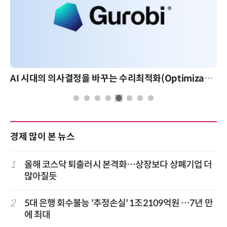
AI 시대의 의사결정을 바꾸는 수리최적화(Optimization): 실제 산업 적용 사례와 활용 전략
경제 많이 본 뉴스
1
올해 코스닥 퇴출러시 본격화…상장보다 상폐기업 더
많아질듯
2
5대 은행 회수불능 '추정손실' 1조2109억원 …7년 만
에 최대