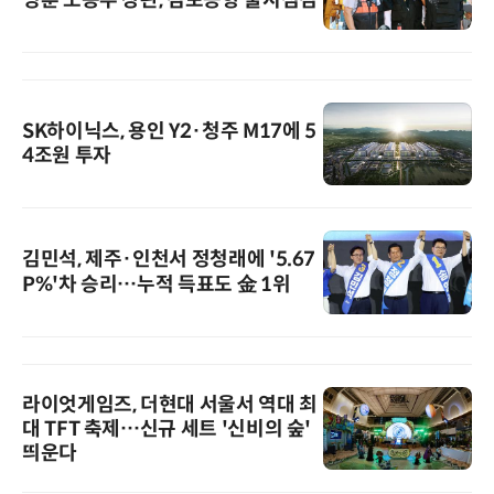
SK하이닉스, 용인 Y2·청주 M17에 5
4조원 투자
김민석, 제주·인천서 정청래에 '5.67
P%'차 승리…누적 득표도 金 1위
라이엇게임즈, 더현대 서울서 역대 최
대 TFT 축제…신규 세트 '신비의 숲'
띄운다