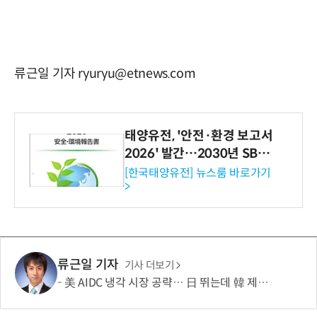
류근일 기자 ryuryu@etnews.com
태양유전, '안전·환경 보고서
2026' 발간…2030년 SBT
수준 온실가스 감축 추진
[한국태양유전] 뉴스룸 바로가기
>
류근일 기자
기사 더보기
美 AIDC 냉각 시장 공략… 日 뛰는데 韓 제자리