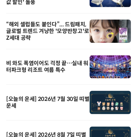
값 할인' 돌풍
“해외 셀럽들도 붙인다”... 드림패치,
글로벌 트렌드 겨냥한 '모양반창고'로
Z세대 공략
비 와도 폭염이어도 걱정 끝…실내 워
터파크형 리조트 여름 특수
[오늘의 운세] 2026년 7월 30일 띠별
운세
[오늘의 운세] 2026년 8월 7일 띠별