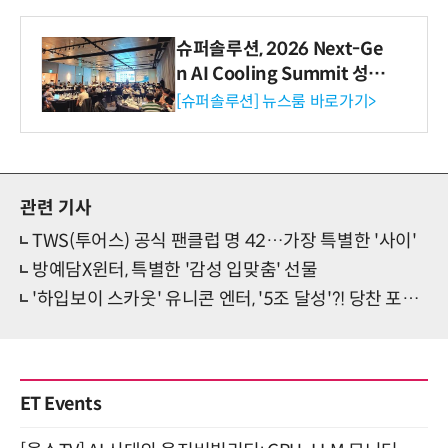
슈퍼솔루션, 2026 Next-Ge
n AI Cooling Summit 성황
리 성료
[슈퍼솔루션] 뉴스룸 바로가기>
관련 기사
TWS(투어스) 공식 팬클럽 명 42…가장 특별한 '사이'
방예담X윈터, 특별한 '감성 입맞춤' 선물
'하입보이 스카웃' 유니콘 엔터, '5조 달성'?! 당찬 포부 눈길
ET Events