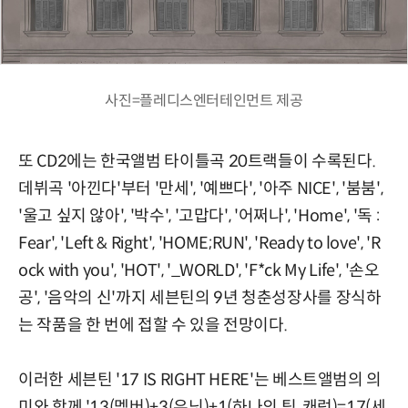
사진=플레디스엔터테인먼트 제공
또 CD2에는 한국앨범 타이틀곡 20트랙들이 수록된다.
데뷔곡 '아낀다'부터 '만세', '예쁘다', '아주 NICE', '붐붐',
'울고 싶지 않아', '박수', '고맙다', '어쩌나', 'Home', '독 :
Fear', 'Left & Right', 'HOME;RUN', 'Ready to love', 'R
ock with you', 'HOT', '_WORLD', 'F*ck My Life', '손오
공', '음악의 신'까지 세븐틴의 9년 청춘성장사를 장식하
는 작품을 한 번에 접할 수 있을 전망이다.
이러한 세븐틴 '17 IS RIGHT HERE'는 베스트앨범의 의
미와 함께 '13(멤버)+3(유닛)+1(하나의 팀, 캐럿)=17(세