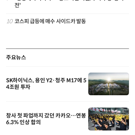
전'
10
코스피 급등에 매수 사이드카 발동
주요뉴스
SK하이닉스, 용인 Y2·청주 M17에 5
4조원 투자
창사 첫 파업까지 갔던 카카오…연봉
6.3% 인상 합의