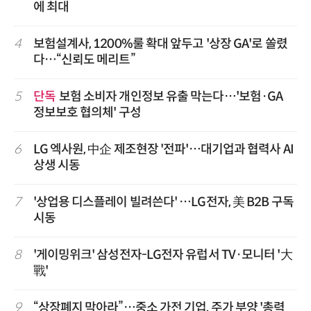
에 최대
4
보험설계사, 1200%룰 확대 앞두고 '상장 GA'로 쏠렸
다…“신뢰도 메리트”
5
단독
보험 소비자 개인정보 유출 막는다…'보험·GA
정보보호 협의체' 구성
6
LG 엑사원, 中企 제조현장 '전파'…대기업과 협력사 AI
상생 시동
7
'상업용 디스플레이 빌려쓴다' …LG전자, 美 B2B 구독
시동
8
'게이밍위크' 삼성전자-LG전자 유럽서 TV·모니터 '大
戰'
9
“상장폐지 막아라”…중소 가전 기업, 주가 부양 '총력