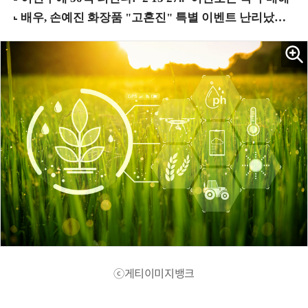
ⓒ게티이미지뱅크