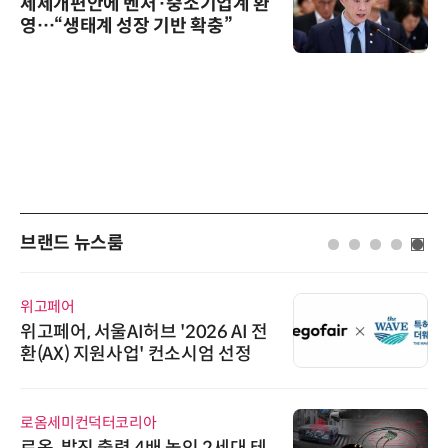
세제개편안에 벤처·중소기업계 환
영…“생태계 성장 기반 확충”
브랜드 뉴스룸
위고페어
위고페어, 서울AI허브 '2026 AI 전
환(AX) 지원사업' 컨소시엄 선정
로옴세미컨덕터코리아
로옴, 발진 출력 4배 높인 2세대 테