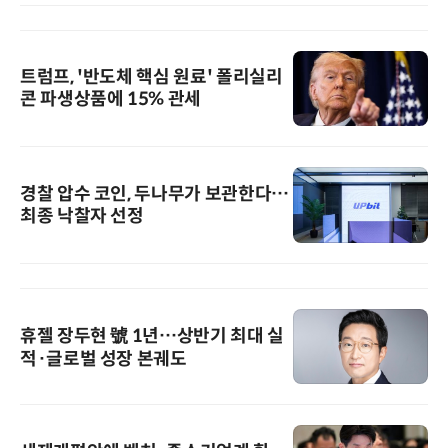
트럼프, '반도체 핵심 원료' 폴리실리
콘 파생상품에 15% 관세
경찰 압수 코인, 두나무가 보관한다…
최종 낙찰자 선정
휴젤 장두현 號 1년…상반기 최대 실
적·글로벌 성장 본궤도