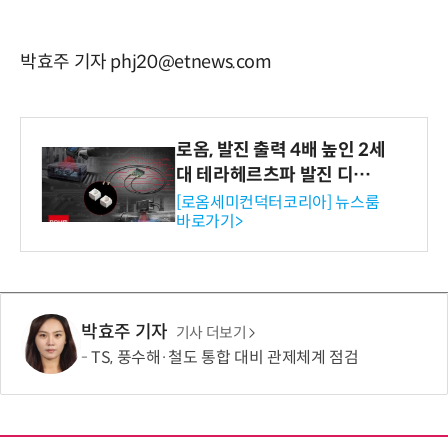
박효주 기자 phj20@etnews.com
로옴, 발진 출력 4배 높인 2세
대 테라헤르츠파 발진 디바이
스 개발
[로옴세미컨덕터코리아] 뉴스룸
바로가기>
박효주 기자
기사 더보기
TS, 풍수해·철도 통합 대비 관제체계 점검