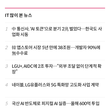
IT 많이 본 뉴스
1
中 통신사, 'AI 토큰'으로 분기 2兆 벌었다…한국도 사
업화 시동
2
韓 앱스토어 시장 5년 만에 38조원…개발자 90%에
無수수료
3
LGU+, AIDC에 2조 투자…“외부 조달 없이 단계적 확
장”
4
네이블, LG유플러스와 5G 특화망 고도화 사업 계약
5
국산 AI 반도체로 피지컬 AI 실증…올해 600억 투입