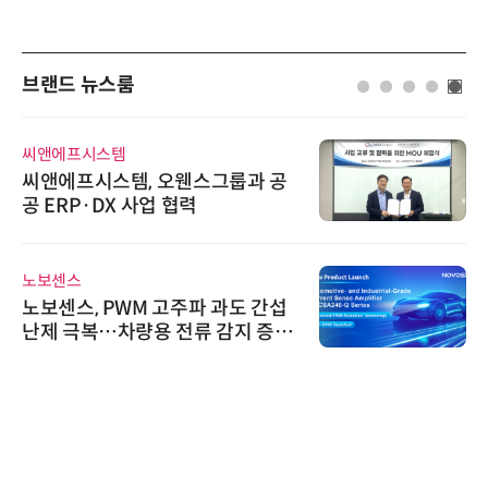
브랜드 뉴스룸
씨앤에프시스템
씨앤에프시스템, 오웬스그룹과 공
공 ERP·DX 사업 협력
노보센스
노보센스, PWM 고주파 과도 간섭
난제 극복…차량용 전류 감지 증폭
기