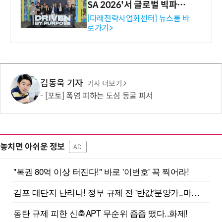
SA 2026'서 글로벌 빅파마
와의 비즈니스 미팅 지원…K
[다래전략사업화센터] 뉴스룸 바
로가기>
-바이오 해외 진출 교두보 확
보
김동욱 기자
기사 더보기
[포토] 폭염 피하는 도심 동굴 피서
놓치면 아쉬운 정보
AD