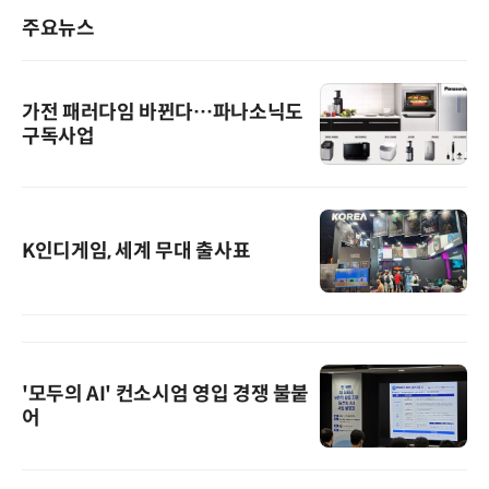
주요뉴스
가전 패러다임 바뀐다…파나소닉도
구독사업
K인디게임, 세계 무대 출사표
'모두의 AI' 컨소시엄 영입 경쟁 불붙
어