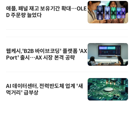
애플, 패널 재고 보유기간 확대…OLE
D 주문량 늘었다
웹케시,'B2B 바이브코딩' 플랫폼 'AX
Port' 출시…AX 시장 본격 공략
AI 데이터센터, 전력반도체 업계 '새
먹거리' 급부상