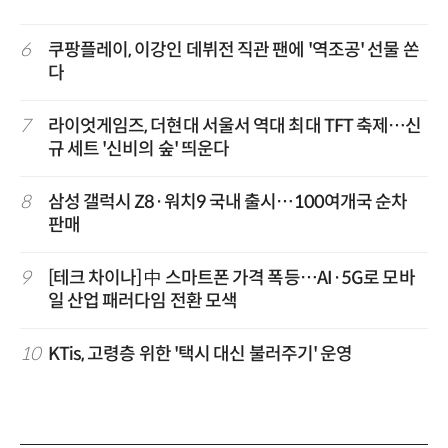
6
쿠팡플레이, 이강인 데뷔전 직관 팬에 '역조공' 선물 쏜
다
7
라이엇게임즈, 더현대 서울서 역대 최대 TFT 축제…신
규 세트 '신비의 숲' 띄운다
8
삼성 갤럭시 Z8·워치9 국내 출시…100여개국 순차
판매
9
[테크 차이나] 中 스마트폰 가격 폭등…AI·5G로 모바
일 산업 패러다임 전환 모색
10
KTis, 고령층 위한 '택시 대신 불러주기' 운영