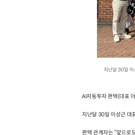
지난달 30일 이
AI자동투자 콴텍(대표 
지난달 30일 이상근 대
콴텍 관계자는 “앞으로