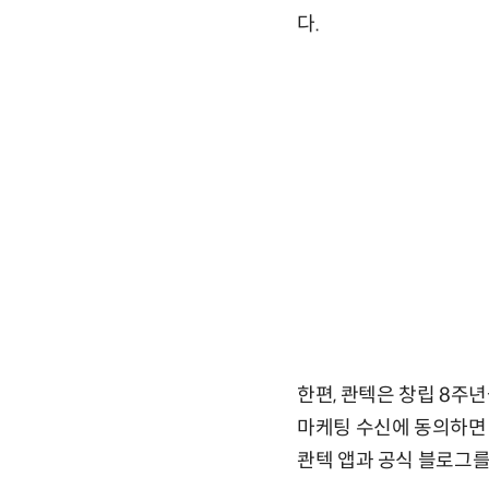
다.
한편, 콴텍은 창립 8주년
마케팅 수신에 동의하면 
콴텍 앱과 공식 블로그를