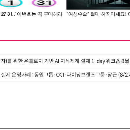
)를 위한 온톨로지 기반 AI 지식체계 설계 1-day 워크숍 8월
장 실제 운영사례 : 동원그룹·OCI·다이닝브랜즈그룹·당근 (8/27