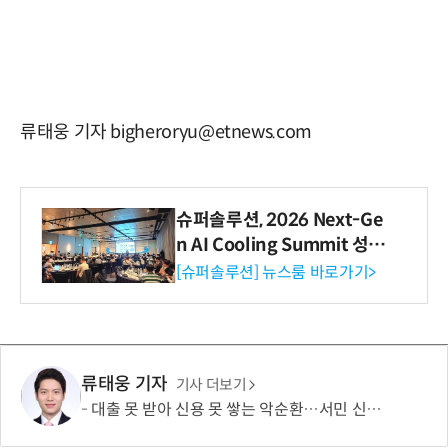
류태웅 기자 bigheroryu@etnews.com
슈퍼솔루션, 2026 Next-Ge
n AI Cooling Summit 성황
리 성료
[슈퍼솔루션] 뉴스룸 바로가기>
류태웅 기자
기사 더보기
대출 못 받아 신용 못 쌓는 악순환…서민 신용평가 사각지대 메운다