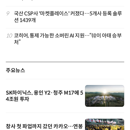
9
국산 CSP사 '마켓플레이스' 커졌다…5개사 등록 솔루
션 1439개
10
코히어, 통제 가능한 소버린 AI 지원…“韓이 아태 승부
처”
주요뉴스
SK하이닉스, 용인 Y2·청주 M17에 5
4조원 투자
창사 첫 파업까지 갔던 카카오…연봉