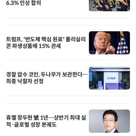
6.3% 인상 합의
트럼프, '반도체 핵심 원료' 폴리실리
콘 파생상품에 15% 관세
경찰 압수 코인, 두나무가 보관한다…
최종 낙찰자 선정
휴젤 장두현 號 1년…상반기 최대 실
적·글로벌 성장 본궤도