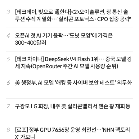
3
[테크데이, 빛으로 通한다]<2>오이솔루션, 광 통신 솔
루션 수직 계열화…'실리콘 포토닉스·CPO 집중 공략'
4
오픈AI 첫 AI 기기 윤곽…'도넛 모양'에 가격은
300~400달러
5
[테크 차이나] DeepSeek V4 Flash 1위… 중국 모델 강
세 지속(OpenRouter 주간 AI 모델 사용량 순위)
6
美 행정부, AI 모델 '해킹 등 사이버 보안 테스트' 의무화
7
구광모 LG 회장, 내주 美 실리콘밸리서 젠슨 황 재회동
8
[르포] 정부 GPU 7656장 운영 최전선…'NHN 팩토리
X' 가보니