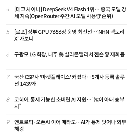
4
[테크 차이나] DeepSeek V4 Flash 1위… 중국 모델 강
세 지속(OpenRouter 주간 AI 모델 사용량 순위)
5
[르포] 정부 GPU 7656장 운영 최전선…'NHN 팩토리
X' 가보니
6
구광모 LG 회장, 내주 美 실리콘밸리서 젠슨 황 재회동
7
국산 CSP사 '마켓플레이스' 커졌다…5개사 등록 솔루
션 1439개
8
코히어, 통제 가능한 소버린 AI 지원…“韓이 아태 승부
처”
9
앤트로픽·오픈AI 이어 메타도…AI가 통제 벗어나 외부
해킹