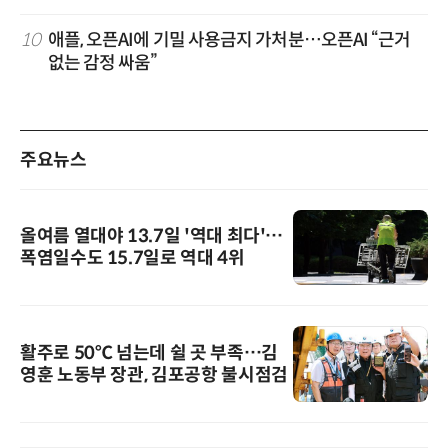
10
애플, 오픈AI에 기밀 사용금지 가처분…오픈AI “근거
없는 감정 싸움”
주요뉴스
올여름 열대야 13.7일 '역대 최다'…
폭염일수도 15.7일로 역대 4위
활주로 50℃ 넘는데 쉴 곳 부족…김
영훈 노동부 장관, 김포공항 불시점검