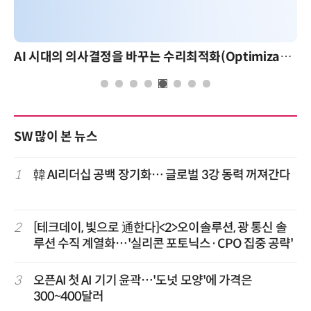
AI 시대의 의사결정을 바꾸는 수리최적화(Optimization): 실제 산업 적용 사례와 활용 전략
SW 많이 본 뉴스
1
韓 AI리더십 공백 장기화… 글로벌 3강 동력 꺼져간다
2
[테크데이, 빛으로 通한다]<2>오이솔루션, 광 통신 솔
루션 수직 계열화…'실리콘 포토닉스·CPO 집중 공략'
3
오픈AI 첫 AI 기기 윤곽…'도넛 모양'에 가격은
300~400달러