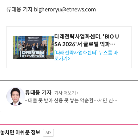
류태웅 기자 bigheroryu@etnews.com
다래전략사업화센터, 'BIO U
SA 2026'서 글로벌 빅파마
와의 비즈니스 미팅 지원…K
[다래전략사업화센터] 뉴스룸 바
로가기>
-바이오 해외 진출 교두보 확
보
류태웅 기자
기사 더보기
대출 못 받아 신용 못 쌓는 악순환…서민 신용평가 사각지대 메운다
놓치면 아쉬운 정보
AD