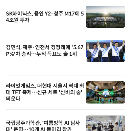
SK하이닉스, 용인 Y2·청주 M17에 5
4조원 투자
김민석, 제주·인천서 정청래에 '5.67
P%'차 승리…누적 득표도 金 1위
라이엇게임즈, 더현대 서울서 역대 최
대 TFT 축제…신규 세트 '신비의 숲'
띄운다
국립광주과학관, '여름방학 AI 탐사
대' 운영…10개 AI 동아리 참가