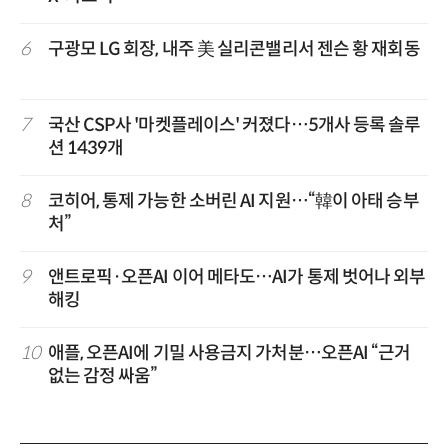
6
구광모 LG 회장, 내주 美 실리콘밸리서 젠슨 황 재회동
7
국산 CSP사 '마켓플레이스' 커졌다…5개사 등록 솔루
션 1439개
8
코히어, 통제 가능한 소버린 AI 지원…“韓이 아태 승부
처”
9
앤트로픽·오픈AI 이어 메타도…AI가 통제 벗어나 외부
해킹
10
애플, 오픈AI에 기밀 사용금지 가처분…오픈AI “근거
없는 감정 싸움”