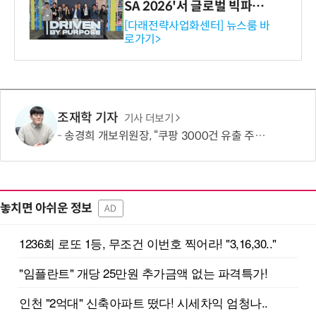
SA 2026'서 글로벌 빅파마
와의 비즈니스 미팅 지원…K
[다래전략사업화센터] 뉴스룸 바
로가기>
-바이오 해외 진출 교두보 확
보
조재학 기자
기사 더보기
송경희 개보위원장, “쿠팡 3000건 유출 주장 사실과 달라…엄정 처분할 것”
놓치면 아쉬운 정보
AD