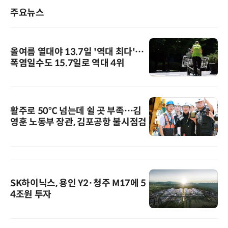
주요뉴스
올여름 열대야 13.7일 '역대 최다'…
폭염일수도 15.7일로 역대 4위
활주로 50℃ 넘는데 쉴 곳 부족…김
영훈 노동부 장관, 김포공항 불시점검
SK하이닉스, 용인 Y2·청주 M17에 5
4조원 투자