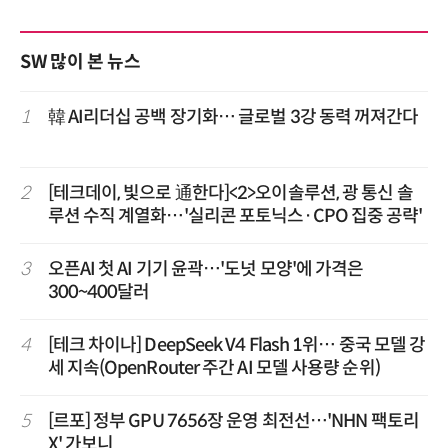
SW 많이 본 뉴스
1
韓 AI리더십 공백 장기화… 글로벌 3강 동력 꺼져간다
2
[테크데이, 빛으로 通한다]<2>오이솔루션, 광 통신 솔
루션 수직 계열화…'실리콘 포토닉스·CPO 집중 공략'
3
오픈AI 첫 AI 기기 윤곽…'도넛 모양'에 가격은
300~400달러
4
[테크 차이나] DeepSeek V4 Flash 1위… 중국 모델 강
세 지속(OpenRouter 주간 AI 모델 사용량 순위)
5
[르포] 정부 GPU 7656장 운영 최전선…'NHN 팩토리
X' 가보니