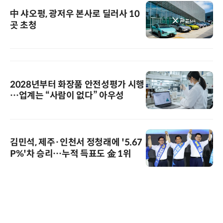
中 샤오펑, 광저우 본사로 딜러사 10
곳 초청
2028년부터 화장품 안전성평가 시행
…업계는 “사람이 없다” 아우성
김민석, 제주·인천서 정청래에 '5.67
P%'차 승리…누적 득표도 金 1위