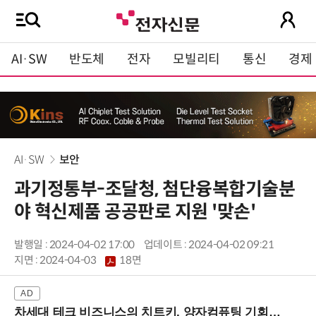
AI·SW
반도체
전자
모빌리티
통신
경제
AI·SW
보안
과기정통부-조달청, 첨단융복합기술분
야 혁신제품 공공판로 지원 '맞손'
발행일 : 2024-04-02 17:00
업데이트 : 2024-04-02 09:21
지면 :
2024-04-03
18면
차세대 테크 비즈니스의 치트키, 양자컴퓨팅 기회를 선점하라! (8/28 강남역)