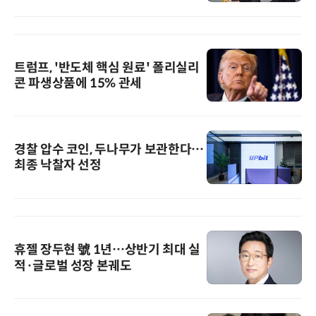
트럼프, '반도체 핵심 원료' 폴리실리
콘 파생상품에 15% 관세
경찰 압수 코인, 두나무가 보관한다…
최종 낙찰자 선정
휴젤 장두현 號 1년…상반기 최대 실
적·글로벌 성장 본궤도