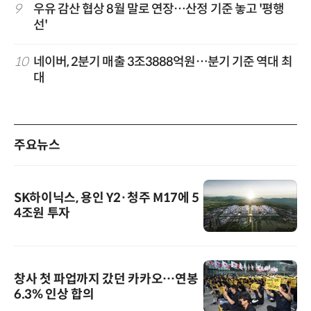
9
우유 감산 협상 8월 말로 연장…산정 기준 놓고 '평행
선'
10
네이버, 2분기 매출 3조3888억원…분기 기준 역대 최
대
주요뉴스
SK하이닉스, 용인 Y2·청주 M17에 5
4조원 투자
창사 첫 파업까지 갔던 카카오…연봉
6.3% 인상 합의