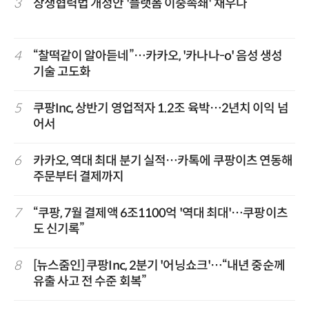
3
상생협력법 개정안 '플랫폼 이중족쇄' 채우나
4
“찰떡같이 알아듣네”…카카오, '카나나-o' 음성 생성
기술 고도화
5
쿠팡Inc, 상반기 영업적자 1.2조 육박…2년치 이익 넘
어서
6
카카오, 역대 최대 분기 실적…카톡에 쿠팡이츠 연동해
주문부터 결제까지
7
“쿠팡, 7월 결제액 6조1100억 '역대 최대'…쿠팡이츠
도 신기록”
8
[뉴스줌인] 쿠팡Inc, 2분기 '어닝쇼크'…“내년 중순께
유출 사고 전 수준 회복”