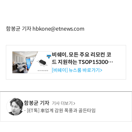
함봉균 기자 hbkone@etnews.com
비쉐이, 모든 주요 리모컨 코
드 지원하는 TSOP15300 시
리즈 IR 수신기 출시
[비쉐이] 뉴스룸 바로가기>
함봉균 기자
기사 더보기
[ET톡] 車업계 감원 폭풍과 골든타임