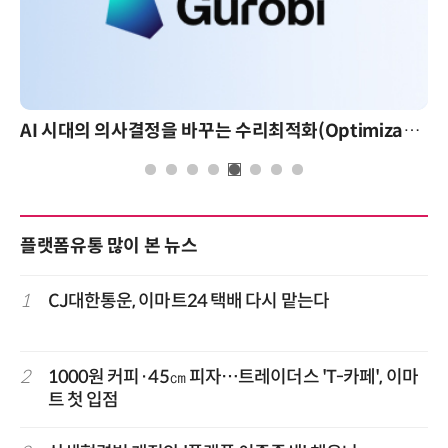
AI 시대의 의사결정을 바꾸는 수리최적화(Optimization): 실제 산업 적용 사례와 활용 전략
플랫폼유통 많이 본 뉴스
1
CJ대한통운, 이마트24 택배 다시 맡는다
2
1000원 커피·45㎝ 피자…트레이더스 'T-카페', 이마
트 첫 입점