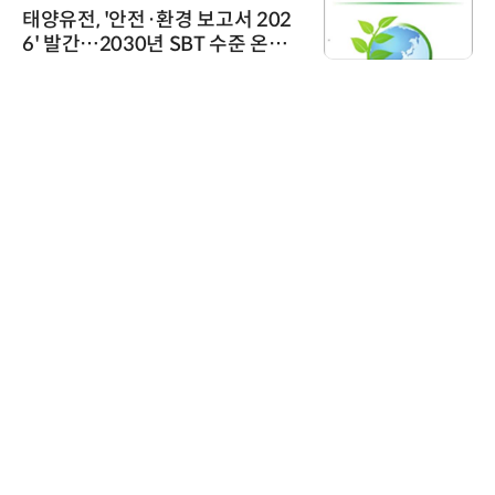
태양유전, '안전·환경 보고서 202
6' 발간…2030년 SBT 수준 온실
가스 감축 추진