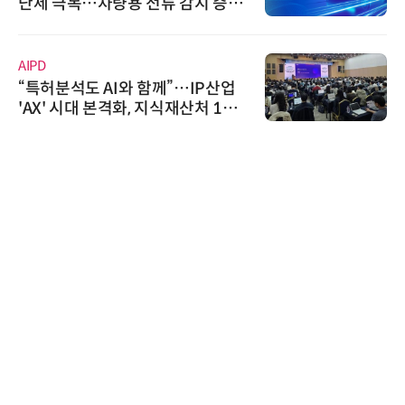
난제 극복…차량용 전류 감지 증폭
기
AIPD
“특허분석도 AI와 함께”…IP산업
'AX' 시대 본격화, 지식재산처 1호
AI IP데이터분석사 탄생