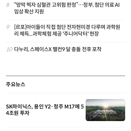
8
“망막 찍자 심혈관 고위험 판정”…정부, 첨단 의료 AI
임상 확산 지원
9
[르포]아이들이 직접 첨단 전자현미경 다루며 과학원
리 체득...과학체험 제공 '주니어닥터' 현장
10
다누리, 스페이스X 팰컨9 달 충돌 전후 포착
주요뉴스
SK하이닉스, 용인 Y2·청주 M17에 5
4조원 투자