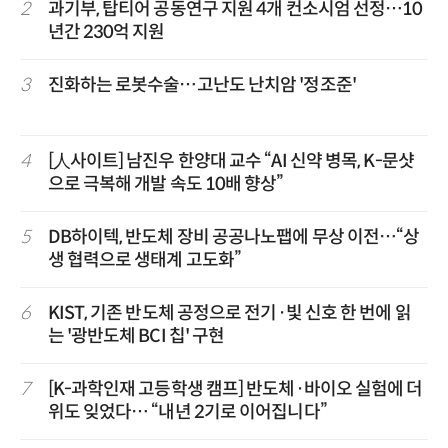
2
과기부, 탑티어 공동연구 지원 4개 컨소시엄 선정…10
년간 230억 지원
3
진화하는 로봇수술…고난도 난치암 '정조준'
4
[人사이트] 남진우 한양대 교수 “AI 신약 병목, K-문샷
으로 극복해 개발 속도 10배 향상”
5
DB하이텍, 반도체 장비 공공나노팹에 무상 이전…“상
생 협력으로 생태계 고도화”
6
KIST, 기존 반도체 공정으로 전기·빛 신호 한 번에 읽
는 '광반도체 BCI 칩' 구현
7
[K-과학인재 고등학생 캠프] 반도체·바이오 실험에 더
위도 잊었다… “내년 2기로 이어집니다”