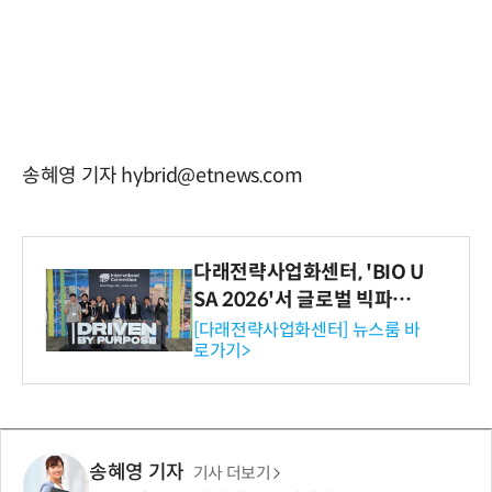
송혜영 기자 hybrid@etnews.com
다래전략사업화센터, 'BIO U
SA 2026'서 글로벌 빅파마
와의 비즈니스 미팅 지원…K
[다래전략사업화센터] 뉴스룸 바
로가기>
-바이오 해외 진출 교두보 확
보
송혜영 기자
기사 더보기