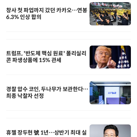
창사 첫 파업까지 갔던 카카오…연봉
6.3% 인상 합의
트럼프, '반도체 핵심 원료' 폴리실리
콘 파생상품에 15% 관세
경찰 압수 코인, 두나무가 보관한다…
최종 낙찰자 선정
휴젤 장두현 號 1년…상반기 최대 실