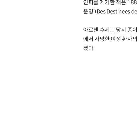
인피를 제거한 책은 188
운명'(Des Destinees d
아르센 후세는 당시 종이
에서 사망한 여성 환자의
졌다.