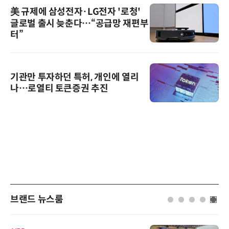
美 규제에 삼성전자·LG전자 '로청'
글로벌 출시 늦춘다…“공급망 재편부
터”
기관만 투자하던 특허, 개인에 열리
나…로열티 토큰증권 추진
브랜드 뉴스룸