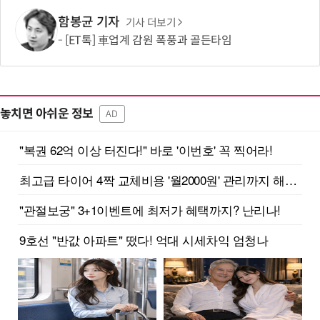
함봉균 기자
기사 더보기
[ET톡] 車업계 감원 폭풍과 골든타임
놓치면 아쉬운 정보
AD