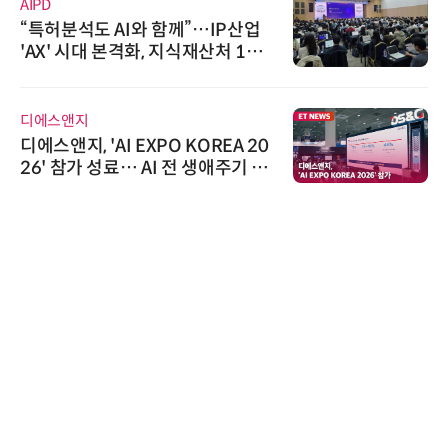
씨앤에프시스템
 함께”…IP산업
씨앤에프시스템, 오
, 지식재산처 1호
공 ERP·DX 사업 협
 탄생
한국태양유전
PO KOREA 20
태양유전, '안전·환경
I 전 생애주기 아
6' 발간…2030년 S
 선봬
가스 감축 추진
로옴세미컨덕터코리아
로옴, 발진 출력 4배 
라헤르츠파 발진 디바