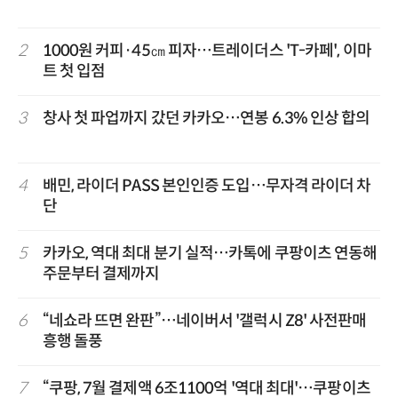
2
1000원 커피·45㎝ 피자…트레이더스 'T-카페', 이마
트 첫 입점
3
창사 첫 파업까지 갔던 카카오…연봉 6.3% 인상 합의
4
배민, 라이더 PASS 본인인증 도입…무자격 라이더 차
단
5
카카오, 역대 최대 분기 실적…카톡에 쿠팡이츠 연동해
주문부터 결제까지
6
“네쇼라 뜨면 완판”…네이버서 '갤럭시 Z8' 사전판매
흥행 돌풍
7
“쿠팡, 7월 결제액 6조1100억 '역대 최대'…쿠팡이츠