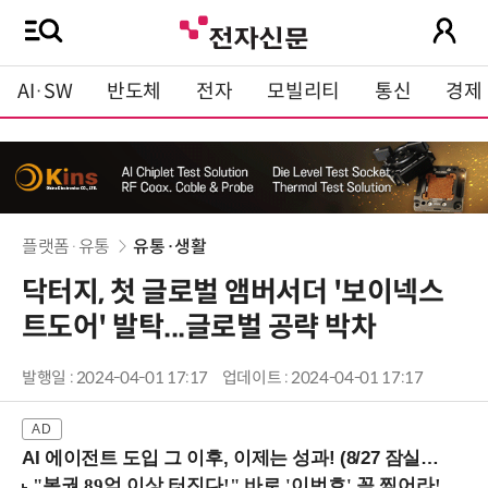
AI·SW
반도체
전자
모빌리티
통신
경제
플랫폼·유통
유통·생활
닥터지, 첫 글로벌 앰버서더 '보이넥스
트도어' 발탁...글로벌 공략 박차
발행일 : 2024-04-01 17:17
업데이트 : 2024-04-01 17:17
AI 에이전트 도입 그 이후, 이제는 성과! (8/27 잠실역)