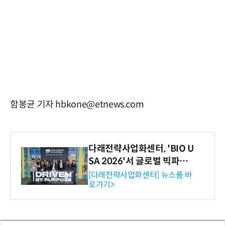
함봉균 기자 hbkone@etnews.com
다래전략사업화센터, 'BIO U
SA 2026'서 글로벌 빅파마
와의 비즈니스 미팅 지원…K
[다래전략사업화센터] 뉴스룸 바
로가기>
-바이오 해외 진출 교두보 확
보