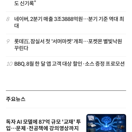
도 신기록”
8
네이버, 2분기 매출 3조3888억원…분기 기준 역대 최
대
9
롯데百, 잠실서 첫 '서머마켓' 개최…포켓몬 별빛낙원
꾸린다
10
BBQ, 8월 한 달 앱 고객 대상 할인·소스 증정 프로모션
주요뉴스
독자 AI 모델에 87억 규모 '교재' 투
입…문제·전공책에 강의영상까지