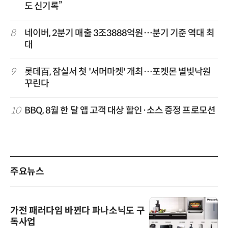
도 신기록”
8
네이버, 2분기 매출 3조3888억원…분기 기준 역대 최
대
9
롯데百, 잠실서 첫 '서머마켓' 개최…포켓몬 별빛낙원
꾸린다
10
BBQ, 8월 한 달 앱 고객 대상 할인·소스 증정 프로모션
주요뉴스
가전 패러다임 바뀐다 파나소닉도 구
독사업