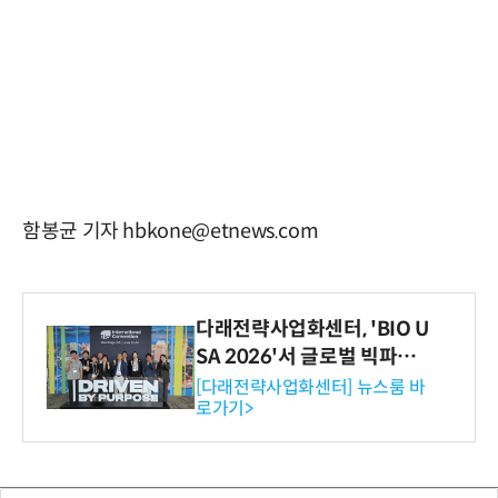
함봉균 기자 hbkone@etnews.com
다래전략사업화센터, 'BIO U
SA 2026'서 글로벌 빅파마
와의 비즈니스 미팅 지원…K
[다래전략사업화센터] 뉴스룸 바
로가기>
-바이오 해외 진출 교두보 확
보