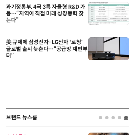
과기정통부, 4극 3특 자율형 R&D 가
동…“지역이 직접 미래 성장동력 찾
는다”
美 규제에 삼성전자·LG전자 '로청'
글로벌 출시 늦춘다…“공급망 재편부
터”
브랜드 뉴스룸