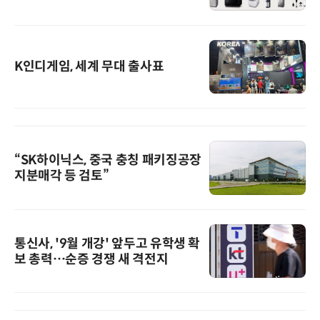
K인디게임, 세계 무대 출사표
“SK하이닉스, 중국 충칭 패키징공장
지분매각 등 검토”
통신사, '9월 개강' 앞두고 유학생 확
보 총력…순증 경쟁 새 격전지