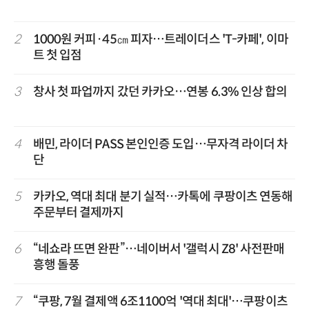
2
1000원 커피·45㎝ 피자…트레이더스 'T-카페', 이마
트 첫 입점
3
창사 첫 파업까지 갔던 카카오…연봉 6.3% 인상 합의
4
배민, 라이더 PASS 본인인증 도입…무자격 라이더 차
단
5
카카오, 역대 최대 분기 실적…카톡에 쿠팡이츠 연동해
주문부터 결제까지
6
“네쇼라 뜨면 완판”…네이버서 '갤럭시 Z8' 사전판매
흥행 돌풍
7
“쿠팡, 7월 결제액 6조1100억 '역대 최대'…쿠팡이츠