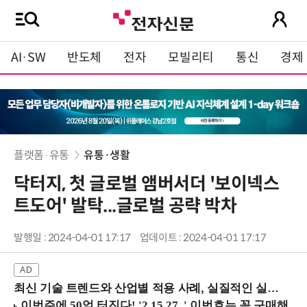
AI·SW
반도체
전자
모빌리티
통신
경제
플랫폼·유통
유통·생활
닥터지, 첫 글로벌 앰버서더 '보이넥스
트도어' 발탁...글로벌 공략 박차
발행일 : 2024-04-01 17:17
업데이트 : 2024-04-01 17:17
최신 기술 트렌드와 산업별 적용 사례, 실질적인 실행 전략을 공유 (9/18 양재역)