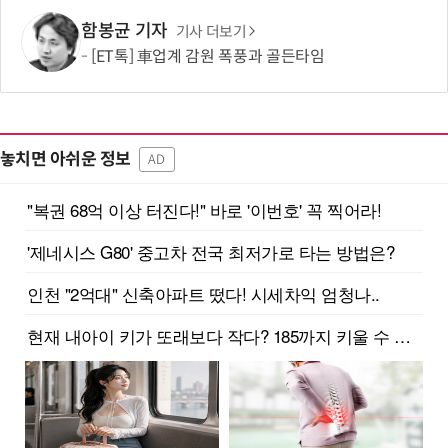
함봉균 기자
기사 더보기
[ET톡] 車업계 감원 폭풍과 골든타임
놓치면 아쉬운 정보
AD