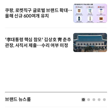
쿠팡, 로켓직구 글로벌 브랜드 확대…
올해 신규 600여개 유치
'李대통령 핵심 참모' 김상호 靑 춘추
관장, 사직서 제출…수리 여부 미정
브랜드 뉴스룸