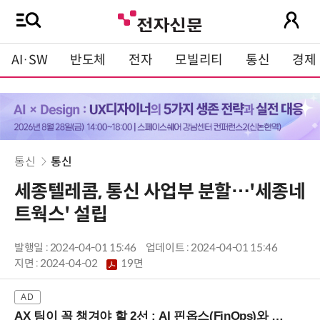
AI·SW
반도체
전자
모빌리티
통신
경제
통신
통신
세종텔레콤, 통신 사업부 분할…'세종네
트웍스' 설립
발행일 : 2024-04-01 15:46
업데이트 : 2024-04-01 15:46
지면 :
2024-04-02
19면
AX 팀이 꼭 챙겨야 할 2선 : AI 핀옵스(FinOps)와 토큰 거버넌스 (8/21 잠실역)