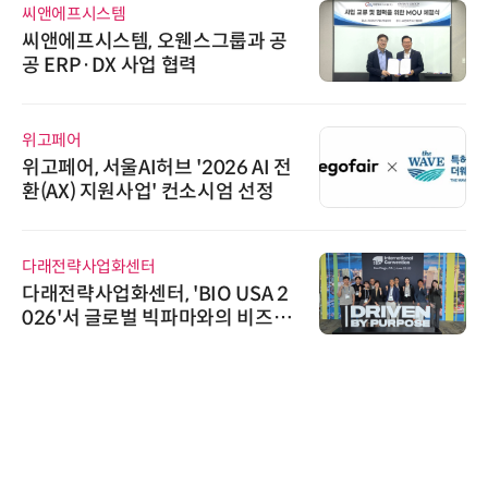
씨앤에프시스템
씨앤에프시스템, 오웬스그룹과 공
공 ERP·DX 사업 협력
위고페어
위고페어, 서울AI허브 '2026 AI 전
환(AX) 지원사업' 컨소시엄 선정
다래전략사업화센터
다래전략사업화센터, 'BIO USA 2
026'서 글로벌 빅파마와의 비즈니
스 미팅 지원…K-바이오 해외 진출
교두보 확보