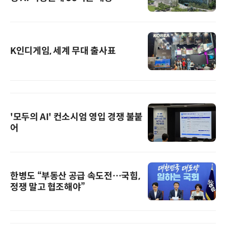
K인디게임, 세계 무대 출사표
'모두의 AI' 컨소시엄 영입 경쟁 불붙
어
한병도 “부동산 공급 속도전…국힘,
정쟁 말고 협조해야”