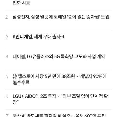
업화 시동
2
삼성전자, 삼성 월렛에 코레일 '종이 없는 승차권' 도입
3
K인디게임, 세계 무대 출사표
4
네이블, LG유플러스와 5G 특화망 고도화 사업 계약
5
韓 앱스토어 시장 5년 만에 38조원…개발자 90%에
無수수료
6
LGU+, AIDC에 2조 투자…“외부 조달 없이 단계적 확
장”
7
국산 AI 반도체로 피지컬 AI 실증…올해 600억 투입