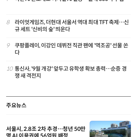
8
라이엇게임즈, 더현대 서울서 역대 최대 TFT 축제…신
규 세트 '신비의 숲' 띄운다
9
쿠팡플레이, 이강인 데뷔전 직관 팬에 '역조공' 선물 쏜
다
10
통신사, '9월 개강' 앞두고 유학생 확보 총력…순증 경
쟁 새 격전지
주요뉴스
서울시, 2.8조 2차 추경…청년 50만
명 AI 이용권에 56억원 배정