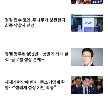
경찰 압수 코인, 두나무가 보관한다…
최종 낙찰자 선정
휴젤 장두현 號 1년…상반기 최대 실
적·글로벌 성장 본궤도
세제개편안에 벤처·중소기업계 환
영…“생태계 성장 기반 확충”