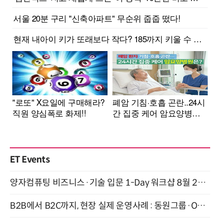
ET Events
양자컴퓨팅 비즈니스·기술 입문 1-Day 워크샵 8월 28일 개최
B2B에서 B2C까지, 현장 실제 운영사례 : 동원그룹·OCI·다이닝브랜즈그룹·당근 (8/27)