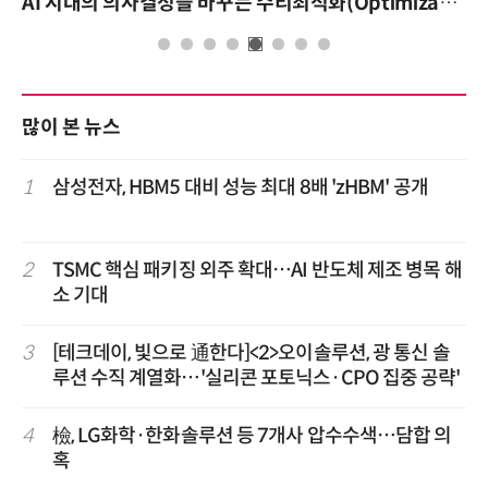
AI 시대의 의사결정을 바꾸는 수리최적화(Optimization): 실제 산업 적용 사례와 활용 전략
많이 본 뉴스
1
삼성전자, HBM5 대비 성능 최대 8배 'zHBM' 공개
2
TSMC 핵심 패키징 외주 확대…AI 반도체 제조 병목 해
소 기대
3
[테크데이, 빛으로 通한다]<2>오이솔루션, 광 통신 솔
루션 수직 계열화…'실리콘 포토닉스·CPO 집중 공략'
4
檢, LG화학·한화솔루션 등 7개사 압수수색…담합 의
혹