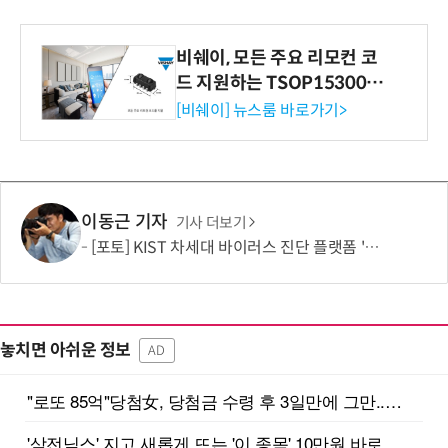
비쉐이, 모든 주요 리모컨 코
드 지원하는 TSOP15300 시
리즈 IR 수신기 출시
[비쉐이] 뉴스룸 바로가기>
이동근 기자
기사 더보기
[포토] KIST 차세대 바이러스 진단 플랫폼 '퓨전 어세이' 개발
놓치면 아쉬운 정보
AD