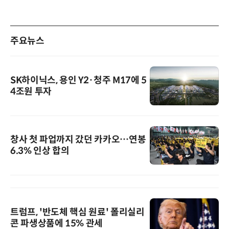
주요뉴스
SK하이닉스, 용인 Y2·청주 M17에 5
4조원 투자
창사 첫 파업까지 갔던 카카오…연봉
6.3% 인상 합의
트럼프, '반도체 핵심 원료' 폴리실리
콘 파생상품에 15% 관세