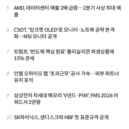
5
AMD, 데이터센터 매출 2배 급증…2분기 사상 최대 매
출
6
CSOT, '잉크젯 OLED'로 모니터·노트북 공략 본격
화…MSI 모니터 공개
7
트럼프, '반도체 핵심 원료' 폴리실리콘 파생상품에
15% 관세
8
인텔 오하이오 팹 '초과근무' 공사 가속…외부 파트너
유치 포석
9
삼성전자 차세대 메모리 'V낸드·PIM', FMS 2026 어
워드서 2관왕
10
SK하이닉스, 샌디스크와 HBF 첫 표준규격 공개