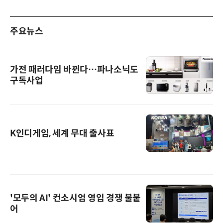
주요뉴스
가전 패러다임 바뀐다…파나소닉도
구독사업
K인디게임, 세계 무대 출사표
'모두의 AI' 컨소시엄 영입 경쟁 불붙
어