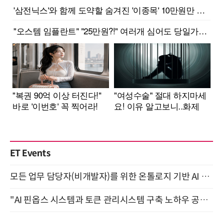
ET Events
모든 업무 담당자(비개발자)를 위한 온톨로지 기반 AI 지식체계 설계 1-day 워크숍 8월 20일 개최
"AI 핀옵스 시스템과 토큰 관리시스템 구축 노하우 공개" 잠실 한국광고문화회관 2층 대회의실 (8/21)