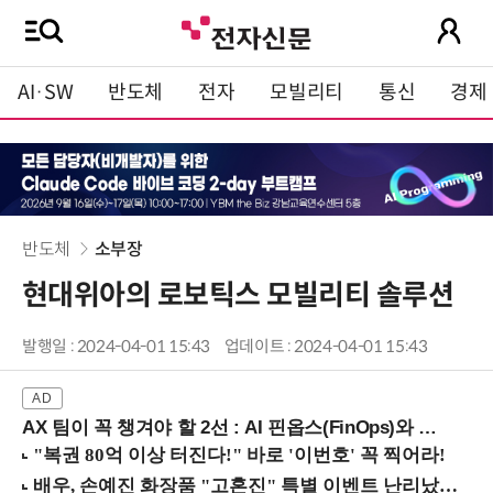
AI·SW
반도체
전자
모빌리티
통신
경제
반도체
소부장
현대위아의 로보틱스 모빌리티 솔루션
발행일 : 2024-04-01 15:43
업데이트 : 2024-04-01 15:43
AX 팀이 꼭 챙겨야 할 2선 : AI 핀옵스(FinOps)와 토큰 거버넌스 (8/21 잠실역)