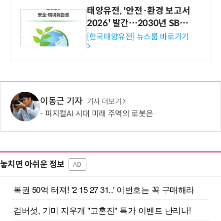
태양유전, '안전·환경 보고서
2026' 발간…2030년 SBT
수준 온실가스 감축 추진
[한국태양유전] 뉴스룸 바로가기
>
이동근 기자
기사 더보기
피지컬AI 시대 미래 주역의 로봇은
놓치면 아쉬운 정보
AD