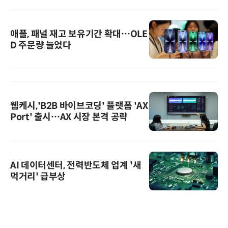
애플, 패널 재고 보유기간 확대…OLE
D 주문량 늘었다
웹케시,'B2B 바이브코딩' 플랫폼 'AX
Port' 출시…AX 시장 본격 공략
AI 데이터센터, 전력반도체 업계 '새
먹거리' 급부상