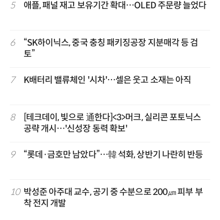
5
애플, 패널 재고 보유기간 확대…OLED 주문량 늘었다
6
“SK하이닉스, 중국 충칭 패키징공장 지분매각 등 검
토”
7
K배터리 밸류체인 '시차'…셀은 웃고 소재는 아직
8
[테크데이, 빛으로 通한다]<3>머크, 실리콘 포토닉스
공략 개시…'신성장 동력 확보'
9
“롯데·금호만 남았다”…韓 석화, 상반기 나란히 반등
10
박성준 아주대 교수, 공기 중 수분으로 200㎛ 피부 부
착 전지 개발