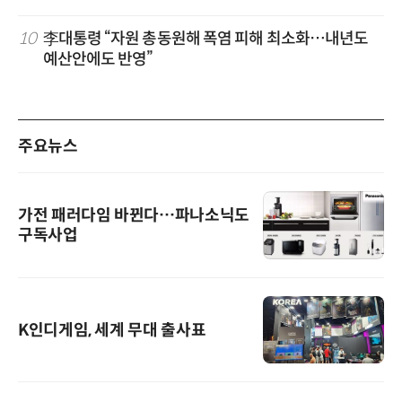
10
李대통령 “자원 총동원해 폭염 피해 최소화…내년도
예산안에도 반영”
주요뉴스
가전 패러다임 바뀐다…파나소닉도
구독사업
K인디게임, 세계 무대 출사표