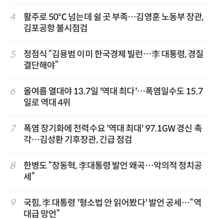
4
활주로 50℃ 넘는데 쉴 곳 부족…김영훈 노동부 장관,
김포공항 불시점검
5
정점식 “김용범 이미 한국경제 빌런…李 대통령, 경질
결단해야”
6
올여름 열대야 13.7일 '역대 최다'…폭염일수도 15.7
일로 역대 4위
7
폭염 장기화에 전력수요 '역대 최대' 97.1GW 경신 촉
각…김성환 기후장관, 긴급 점검
8
한병도 “장동혁, 李대통령 발언 왜곡…악의적 정치공
세”
9
국힘, 李 대통령 '형소법 안 읽어봤다' 발언 공세…“역
대급 망언”