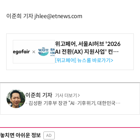
이준희 기자 jhlee@etnews.com
위고페어, 서울AI허브 '2026
AI 전환(AX) 지원사업' 컨소
시엄 선정
[위고페어] 뉴스룸 바로가기>
이준희 기자
기사 더보기
김성환 기후부 장관 “AI·기후위기, 대한민국이 함께 해결할 첫 국가 될 것”
놓치면 아쉬운 정보
AD