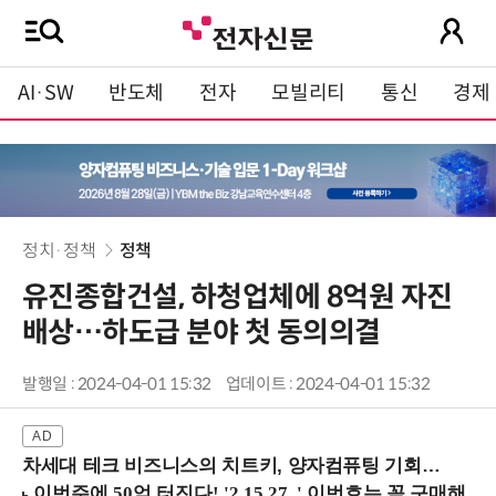
AI·SW
반도체
전자
모빌리티
통신
경제
정치·정책
정책
유진종합건설, 하청업체에 8억원 자진
배상…하도급 분야 첫 동의의결
발행일 : 2024-04-01 15:32
업데이트 : 2024-04-01 15:32
차세대 테크 비즈니스의 치트키, 양자컴퓨팅 기회를 선점하라! (8/28 강남역)