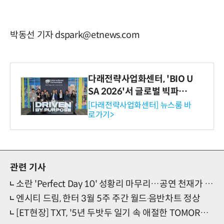
박동선 기자 dspark@etnews.com
다래전략사업화센터, 'BIO U
SA 2026'서 글로벌 빅파마
와의 비즈니스 미팅 지원…K
[다래전략사업화센터] 뉴스룸 바
로가기>
-바이오 해외 진출 교두보 확
보
관련 기사
소란 'Perfect Day 10' 성황리 마무리…공연 천재가 선물한 '완벽한 날'
엔시티 드림, 한터 3월 5주 주간 월드‧음반차트 정상
[ET현장] TXT, '5년 두밧두 일기 속 애절한 TOMORROW'(종합)