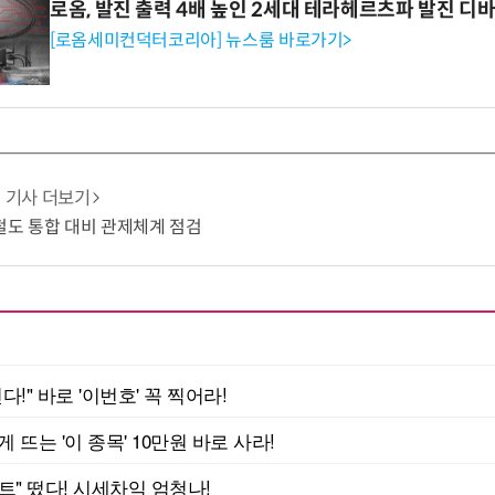
로옴, 발진 출력 4배 높인 2세대 테라헤르츠파 발진 디
[로옴세미컨덕터코리아] 뉴스룸 바로가기>
기사 더보기
·철도 통합 대비 관제체계 점검