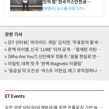
인의 밤' 한국가스안전공사
사장상 수상
[위엠비] 뉴스룸 바로가기>
관련 기사
[ET 인터뷰] '피라미드 게임' 김지연, '무표정의 팔색조, 현실매력 가득'(종합)
몬엑 아이엠, 신곡 'LURE' 티저 공개…'절제된 라틴매혹' 예고
[Who Are You?] 신인배우 정용주, '꿈을 현실로 만드는 인간미 신예'
아일릿, 데뷔 첫 주 '완벽 Magnetic 이끌림'
'응급실’의 오진성·넥스트 이현섭, 에그 뮤직컴퍼니 전속계약 체결
ET Events
모든 업무 담당자(비개발자)를 위한 온톨로지 기반 AI 지식체계 설계 1-day 워크숍 8월 20일 개최