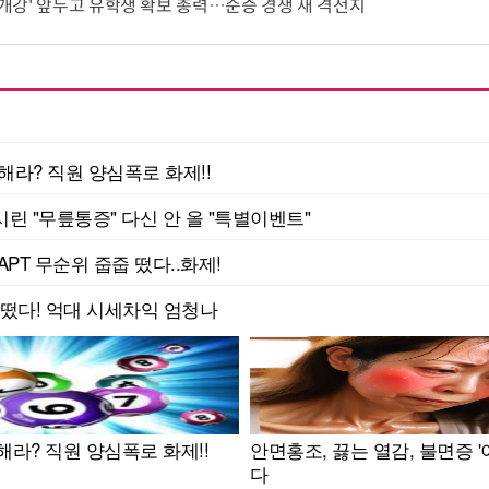
월 개강' 앞두고 유학생 확보 총력…순증 경쟁 새 격전지