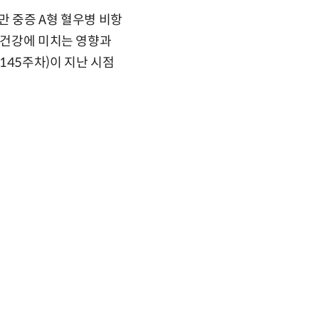
만 중증 A형 혈우병 비항
절 건강에 미치는 영향과
145주차)이 지난 시점