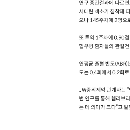
연구 중간결과에 따르면,
시데린 색소가 침착돼 피
으나 145주차에 2명으
또 투약 1주차에 0.90
혈우병 환자들의 관절건
연평균 출혈 빈도(ABR)
도는 0.4회에서 0.2회
JW중외제약 관계자는 “
번 연구를 통해 헴리브라
는 데 의미가 크다”고 말