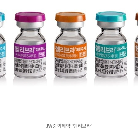
JW중외제약 '헴리브라'