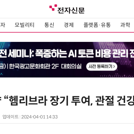
전자
모빌리티
통신
경제
플랫폼·유통
과학
“헴리브라 장기 투여, 관절 건강
업데이트 : 2024-04-01 14:33