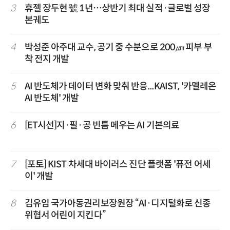
3
휴젤 장두현 號 1년…상반기 최대 실적·글로벌 성장
본궤도
4
박성준 아주대 교수, 공기 중 수분으로 200㎛ 피부 부
착 전지 개발
5
AI 반도체가 데이터 변화 맞춰 반응...KAIST, '카멜레온
AI 반도체' 개발
6
[ET시선]지·필·공 빈틈 메우는 AI 기본의료
7
[포토] KIST 차세대 바이러스 진단 플랫폼 '퓨전 어세
이' 개발
8
김유임 국가아동권리보장원장 “AI·디지털화로 신종
위협서 어린이 지킨다”