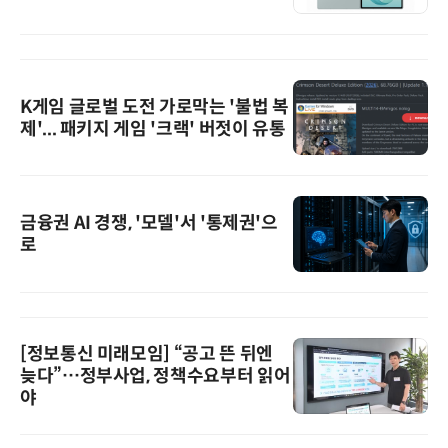
K게임 글로벌 도전 가로막는 '불법 복
제'... 패키지 게임 '크랙' 버젓이 유통
금융권 AI 경쟁, '모델'서 '통제권'으
로
[정보통신 미래모임] “공고 뜬 뒤엔
늦다”…정부사업, 정책수요부터 읽어
야