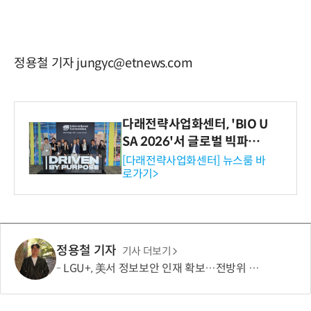
정용철 기자 jungyc@etnews.com
다래전략사업화센터, 'BIO U
SA 2026'서 글로벌 빅파마
와의 비즈니스 미팅 지원…K
[다래전략사업화센터] 뉴스룸 바
로가기>
-바이오 해외 진출 교두보 확
보
정용철 기자
기사 더보기
LGU+, 美서 정보보안 인재 확보…전방위 역량 강화 총력