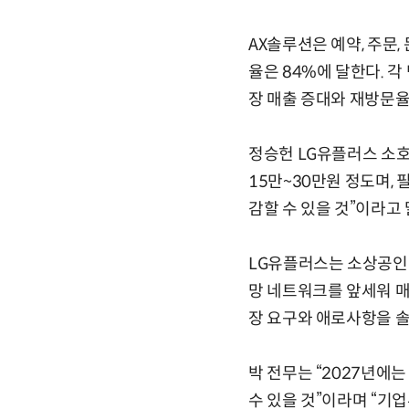
AX솔루션은 예약, 주문,
율은 84%에 달한다. 
장 매출 증대와 재방문율
정승헌 LG유플러스 소호
15만~30만원 정도며,
감할 수 있을 것”이라고 
LG유플러스는 소상공인 
망 네트워크를 앞세워 매
장 요구와 애로사항을 솔
박 전무는 “2027년에는
수 있을 것”이라며 “기