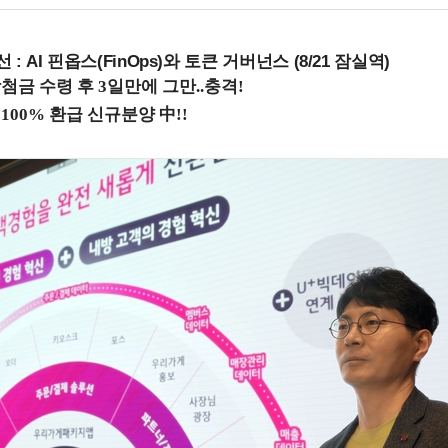
 : AI 핀옵스(FinOps)와 토큰 거버넌스 (8/21 잠실역)