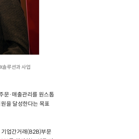
AX솔루션과 사업
약·주문·매출관리를 원스톱
0억원을 달성한다는 목표
 기업간거래(B2B)부문