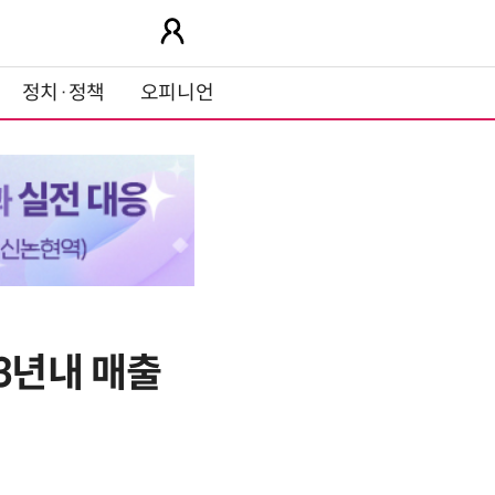
정치·정책
오피니언
3년내 매출