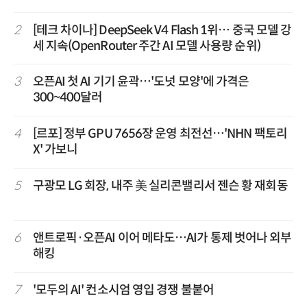
2
[테크 차이나] DeepSeek V4 Flash 1위… 중국 모델 강
세 지속(OpenRouter 주간 AI 모델 사용량 순위)
3
오픈AI 첫 AI 기기 윤곽…'도넛 모양'에 가격은
300~400달러
4
[르포] 정부 GPU 7656장 운영 최전선…'NHN 팩토리
X' 가보니
5
구광모 LG 회장, 내주 美 실리콘밸리서 젠슨 황 재회동
6
앤트로픽·오픈AI 이어 메타도…AI가 통제 벗어나 외부
해킹
7
'모두의 AI' 컨소시엄 영입 경쟁 불붙어