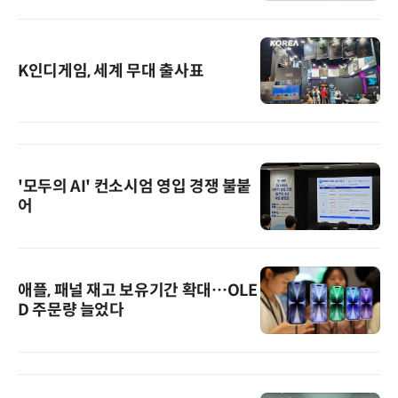
K인디게임, 세계 무대 출사표
'모두의 AI' 컨소시엄 영입 경쟁 불붙
어
애플, 패널 재고 보유기간 확대…OLE
D 주문량 늘었다