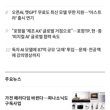
8
오픈AI, 챗GPT 무료도 최신 모델 무한 지원…'아스트
라' 출시 연기
9
“포항을 '제조 AX' 글로벌 거점으로”…포항TP, 한·중
'피지컬 AI' 글로벌 협력 속도
10
독자 AI 모델에 87억 규모 '교재' 투입…문제·전공책
에 강의영상까지
주요뉴스
가전 패러다임 바뀐다…파나소닉도
구독사업