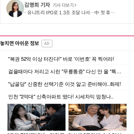
김명희 기자
기사 더보기
유니트리 IPO로 1.3조 조달 나서…中 첫 휴머노이드 상장사 탄생 임박
놓치면 아쉬운 정보
AD