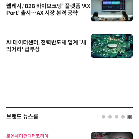
웹케시,'B2B 바이브코딩' 플랫폼 'AX
Port' 출시…AX 시장 본격 공략
AI 데이터센터, 전력반도체 업계 '새
먹거리' 급부상
브랜드 뉴스룸
로옴세미컨덕터코리아