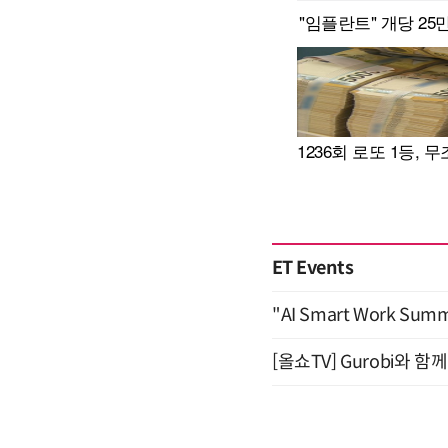
ET Events
"AI Smart Work Sum
[올쇼TV] Gurobi와 