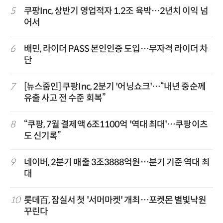
5
쿠팡Inc, 상반기 영업적자 1.2조 육박…2년치 이익 넘
어서
6
배민, 라이더 PASS 본인인증 도입…무자격 라이더 차
단
7
[뉴스줌인] 쿠팡Inc, 2분기 '어닝쇼크'…“내년 중순께
유출 사고 전 수준 회복”
8
“쿠팡, 7월 결제액 6조1100억 '역대 최대'…쿠팡이츠
도 신기록”
9
네이버, 2분기 매출 3조3888억원…분기 기준 역대 최
대
10
롯데百, 잠실서 첫 '서머마켓' 개최…포켓몬 별빛낙원
꾸린다