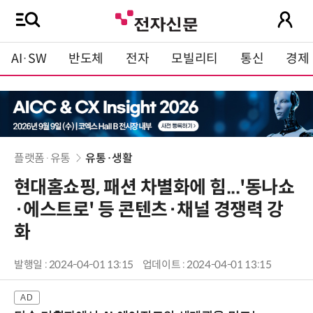
AI·SW
반도체
전자
모빌리티
통신
경제
플랫폼·유통
유통·생활
현대홈쇼핑, 패션 차별화에 힘...'동나쇼
·에스트로' 등 콘텐츠·채널 경쟁력 강
화
발행일 : 2024-04-01 13:15
업데이트 : 2024-04-01 13:15