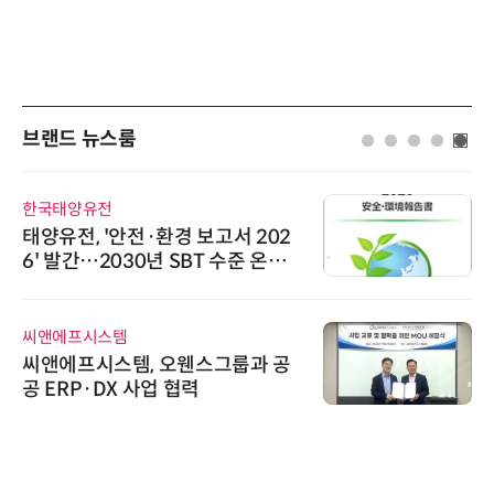
브랜드 뉴스룸
양유전
노보센스
, '안전·환경 보고서 202
노보센스,
간…2030년 SBT 수준 온실
난제 극복
감축 추진
기
프시스템
와이즈스톤
프시스템, 오웬스그룹과 공
와이즈스톤
P·DX 사업 협력
수집 데이
수여
슈퍼솔루션
슈퍼솔루션, 