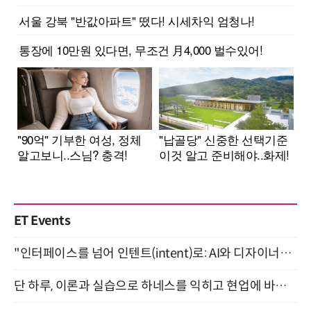
ET Events
"인터페이스를 넘어 인텐트(intent)로: AI와 디자이너가 함께 만드는 공존의 UX" 강남역 (9/2)
단 하루, 이론과 실습으로 하네스를 익히고 현업에 바로 쓰는 핸즈온 워크숍 (8/20)