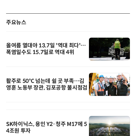
주요뉴스
올여름 열대야 13.7일 '역대 최다'…
폭염일수도 15.7일로 역대 4위
활주로 50℃ 넘는데 쉴 곳 부족…김
영훈 노동부 장관, 김포공항 불시점검
SK하이닉스, 용인 Y2·청주 M17에 5
4조원 투자