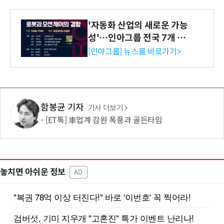
'자동화 산업의 새로운 가능
성'…인아그룹 전국 7개 도
시 세미나 페어 개최
[인아그룹] 뉴스룸 바로가기>
함봉균 기자
기사 더보기
[ET톡] 車업계 감원 폭풍과 골든타임
놓치면 아쉬운 정보
AD