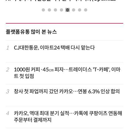
플랫폼유통 많이 본 뉴스
1
CJ대한통운, 이마트24 택배 다시 맡는다
2
1000원 커피·45㎝ 피자…트레이더스 'T-카페', 이마
트 첫 입점
3
창사 첫 파업까지 갔던 카카오…연봉 6.3% 인상 합의
4
카카오, 역대 최대 분기 실적…카톡에 쿠팡이츠 연동해
주문부터 결제까지