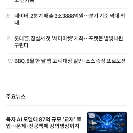
도 신기록”
8
네이버, 2분기 매출 3조3888억원…분기 기준 역대 최
대
9
롯데百, 잠실서 첫 '서머마켓' 개최…포켓몬 별빛낙원
꾸린다
10
BBQ, 8월 한 달 앱 고객 대상 할인·소스 증정 프로모션
주요뉴스
독자 AI 모델에 87억 규모 '교재' 투
입…문제·전공책에 강의영상까지