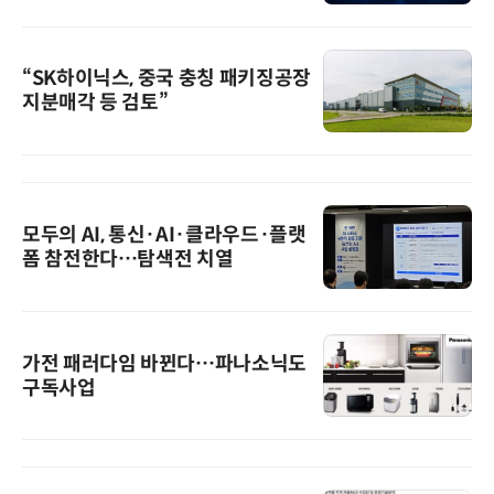
“SK하이닉스, 중국 충칭 패키징공장
지분매각 등 검토”
모두의 AI, 통신·AI·클라우드·플랫
폼 참전한다…탐색전 치열
가전 패러다임 바뀐다…파나소닉도
구독사업