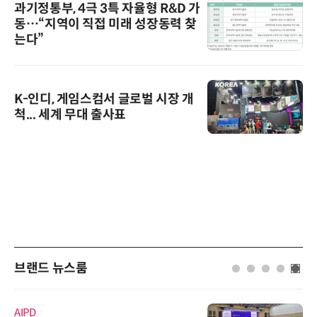
과기정통부, 4극 3특 자율형 R&D 가
동…“지역이 직접 미래 성장동력 찾
는다”
K-인디, 게임스컴서 글로벌 시장 개
척... 세계 무대 출사표
브랜드 뉴스룸
AIPD