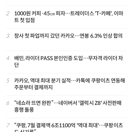
2
1000원 커피·45㎝ 피자…트레이더스 'T-카페', 이마
트 첫 입점
3
창사 첫 파업까지 갔던 카카오…연봉 6.3% 인상 합의
4
배민, 라이더 PASS 본인인증 도입…무자격 라이더 차
단
5
카카오, 역대 최대 분기 실적…카톡에 쿠팡이츠 연동해
주문부터 결제까지
6
“네쇼라 뜨면 완판”…네이버서 '갤럭시 Z8' 사전판매
흥행 돌풍
7
“쿠팡, 7월 결제액 6조1100억 '역대 최대'…쿠팡이츠