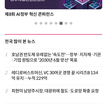
제8회 AI정부 혁신 콘퍼런스
전국 많이 본 뉴스
1
호남권 반도체 유례없는 '속도전'…정부·지자체·기관
·기업 원팀으로 '2030년 6월 양산' 목표
2
레디로버스트머신, VC 30여곳 경쟁 끝 시리즈B 134
억 유치…누적 229억
3
최현덕 남양주시장, 대광위에 철도·도로망 확충 요청