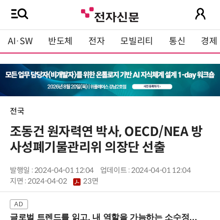
AI·SW
반도체
전자
모빌리티
통신
경제
전국
조동건 원자력연 박사, OECD/NEA 방
사성폐기물관리위 의장단 선출
발행일 : 2024-04-01 12:04
업데이트 : 2024-04-01 12:04
지면 :
2024-04-02
23면
글로벌 트렌드를 읽고, 내 역할을 가늠하는 소수정예 실습 워크숍 (8/28 신논현역)