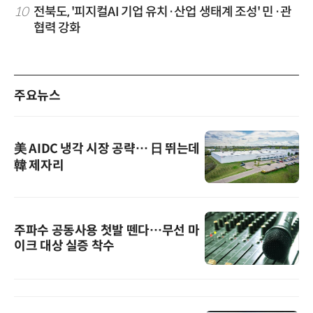
10
전북도, '피지컬AI 기업 유치·산업 생태계 조성' 민·관
협력 강화
주요뉴스
美 AIDC 냉각 시장 공략… 日 뛰는데
韓 제자리
주파수 공동사용 첫발 뗀다…무선 마
이크 대상 실증 착수