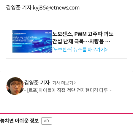
김영준 기자 kyj85@etnews.com
노보센스, PWM 고주파 과도
간섭 난제 극복…차량용 전
류 감지 증폭기
[노보센스] 뉴스룸 바로가기>
김영준 기자
기사 더보기
[르포]아이들이 직접 첨단 전자현미경 다루며 과학원리 체득...과학체험 제공 '주니어닥터' 현장
놓치면 아쉬운 정보
AD