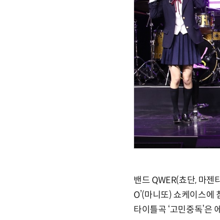
밴드 QWER(쵸단, 마젠
O’(마니또) 쇼케이스에 
타이틀곡 ‘고민중독’은 