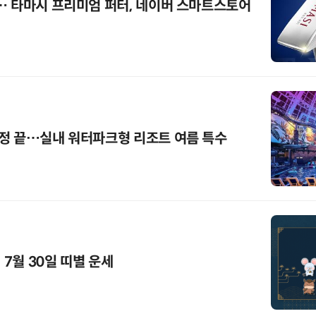
… 타마시 프리미엄 퍼터, 네이버 스마트스토어
정 끝…실내 워터파크형 리조트 여름 특수
 7월 30일 띠별 운세