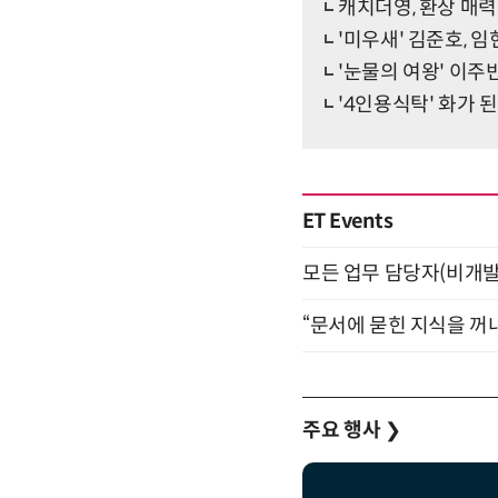
캐치더영, 환상 매력 품
'미우새' 김준호,
'눈물의 여왕' 이주
'4인용식탁' 화가 
ET Events
모든 업무 담당자(비개발자
“문서에 묻힌 지식을 꺼내
주요 행사
❯