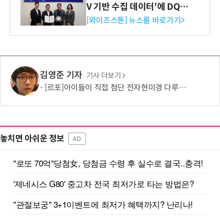
V 기반 수집 데이터'에 DQ인
증 최고 등급 수여
[와이즈스톤] 뉴스룸 바로가기>
김영준 기자
기사 더보기
[르포]아이들이 직접 첨단 전자현미경 다루며 과학원리 체득...과학체험 제공 '주니어닥터' 현장
놓치면 아쉬운 정보
AD