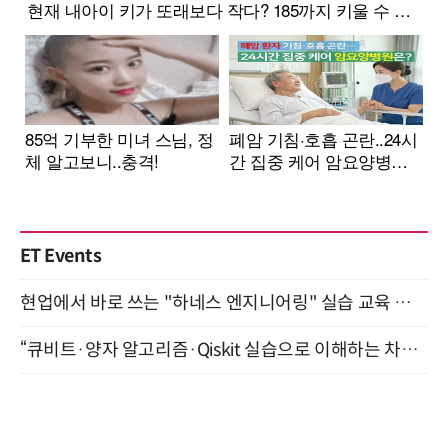
ET Events
현업에서 바로 쓰는 "하네스 엔지니어링" 실습 교육 워크숍 8월 20일 개최
“큐비트·양자 알고리즘·Qiskit 실습으로 이해하는 차세대 컴퓨팅” (8/28)