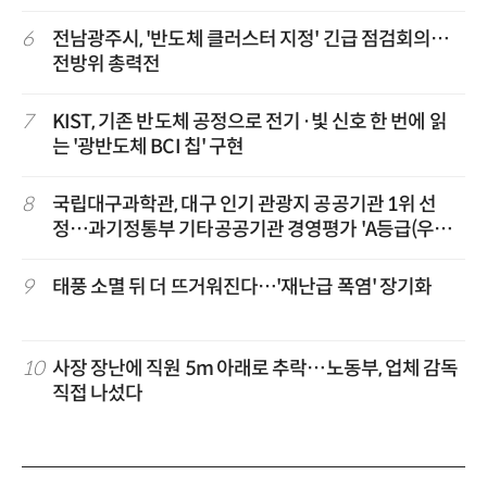
6
전남광주시, '반도체 클러스터 지정' 긴급 점검회의…
전방위 총력전
7
KIST, 기존 반도체 공정으로 전기·빛 신호 한 번에 읽
는 '광반도체 BCI 칩' 구현
8
국립대구과학관, 대구 인기 관광지 공공기관 1위 선
정…과기정통부 기타공공기관 경영평가 'A등급(우수)'
겹경사
9
태풍 소멸 뒤 더 뜨거워진다…'재난급 폭염' 장기화
10
사장 장난에 직원 5m 아래로 추락…노동부, 업체 감독
직접 나섰다