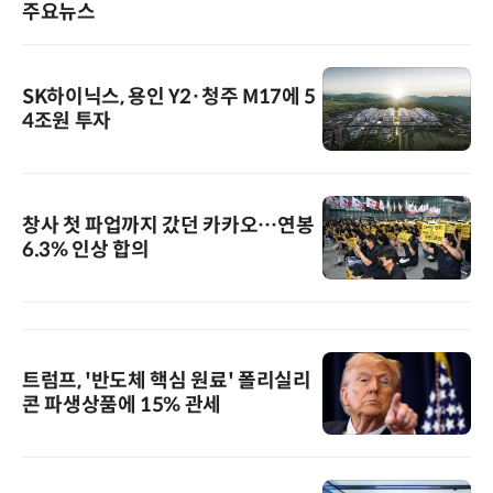
주요뉴스
SK하이닉스, 용인 Y2·청주 M17에 5
4조원 투자
창사 첫 파업까지 갔던 카카오…연봉
6.3% 인상 합의
트럼프, '반도체 핵심 원료' 폴리실리
콘 파생상품에 15% 관세