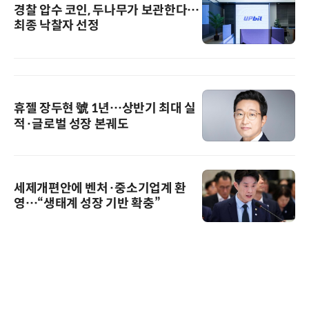
경찰 압수 코인, 두나무가 보관한다…
최종 낙찰자 선정
휴젤 장두현 號 1년…상반기 최대 실
적·글로벌 성장 본궤도
세제개편안에 벤처·중소기업계 환
영…“생태계 성장 기반 확충”