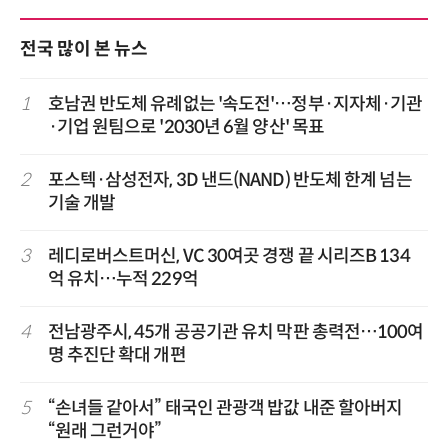
전국 많이 본 뉴스
1
호남권 반도체 유례없는 '속도전'…정부·지자체·기관
·기업 원팀으로 '2030년 6월 양산' 목표
2
포스텍·삼성전자, 3D 낸드(NAND) 반도체 한계 넘는
기술 개발
3
레디로버스트머신, VC 30여곳 경쟁 끝 시리즈B 134
억 유치…누적 229억
4
전남광주시, 45개 공공기관 유치 막판 총력전…100여
명 추진단 확대 개편
5
“손녀들 같아서” 태국인 관광객 밥값 내준 할아버지
“원래 그런거야”