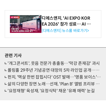
디에스앤지, 'AI EXPO KOR
EA 2026' 참가 성료… AI 전
생애주기 아우르는 통합 솔루
[디에스앤지] 뉴스룸 바로가기>
션 선봬 [영상]
관련 기사
'개그콘서트', 웃음 전문가 총출동…'막강 존재감' 과시
롤링홀 29주년 기념공연 대망의 5차 라인업 공개…해리빅버튼 참전
펀치, '멱살 한번 잡힙시다' OST 발매…'명품 보이스' 기대
삶의 다양한 장면 노래…선재, 'Plan B' 앨범 프리뷰 공개
'요정재형' 육성재, '요정식탁' 채운 '유쾌 매력' 눈길