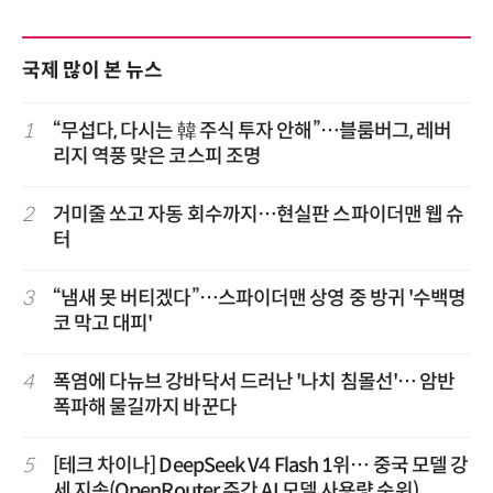
국제 많이 본 뉴스
1
“무섭다, 다시는 韓 주식 투자 안해”…블룸버그, 레버
리지 역풍 맞은 코스피 조명
2
거미줄 쏘고 자동 회수까지…현실판 스파이더맨 웹 슈
터
3
“냄새 못 버티겠다”…스파이더맨 상영 중 방귀 '수백명
코 막고 대피'
4
폭염에 다뉴브 강바닥서 드러난 '나치 침몰선'… 암반
폭파해 물길까지 바꾼다
5
[테크 차이나] DeepSeek V4 Flash 1위… 중국 모델 강
세 지속(OpenRouter 주간 AI 모델 사용량 순위)