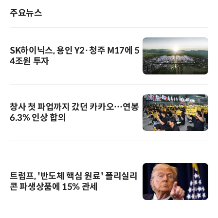
주요뉴스
SK하이닉스, 용인 Y2·청주 M17에 5
4조원 투자
창사 첫 파업까지 갔던 카카오…연봉
6.3% 인상 합의
트럼프, '반도체 핵심 원료' 폴리실리
콘 파생상품에 15% 관세