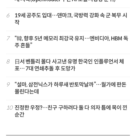
6
19세 공주도 입대…덴마크, 국방력 강화 속 군 복무 시
작
7
“韓, 향후 5년 메모리 최강국 유지…엔비디아, HBM 독
주 흔들”
8
日서 벤틀리 몰다 사고낸 유명 한국인 인플루언서 체
포… 7대 연쇄추돌 후 도망가
9
“설마, 삼전닉스가 하루새 반토막날까”…월가에 판돈
몰린다는데
10
진정한 우정?…친구 구하려다 둘 다 의자 틈에 목이 낀
순간