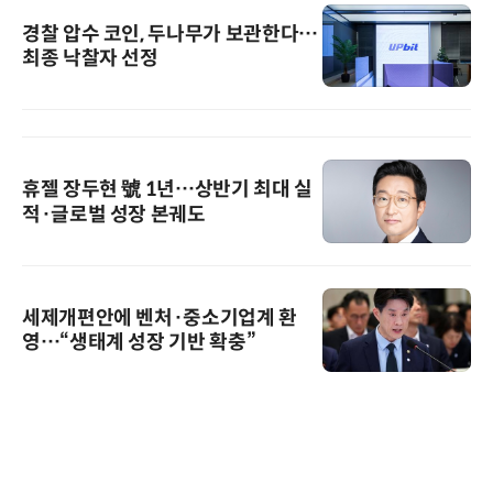
경찰 압수 코인, 두나무가 보관한다…
최종 낙찰자 선정
휴젤 장두현 號 1년…상반기 최대 실
적·글로벌 성장 본궤도
세제개편안에 벤처·중소기업계 환
영…“생태계 성장 기반 확충”