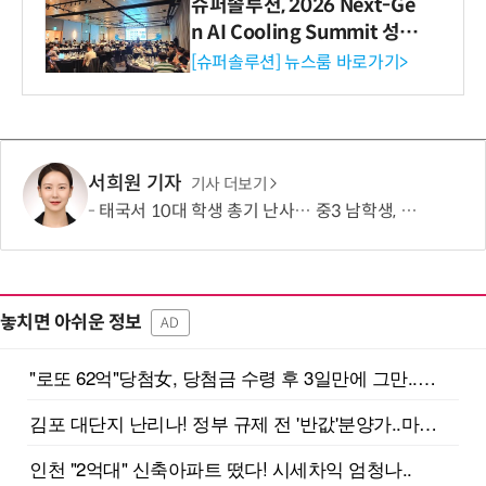
슈퍼솔루션, 2026 Next-Ge
n AI Cooling Summit 성황
리 성료
[슈퍼솔루션] 뉴스룸 바로가기>
서희원 기자
기사 더보기
태국서 10대 학생 총기 난사… 중3 남학생, 조부모·교사 등 8명 살해
놓치면 아쉬운 정보
AD