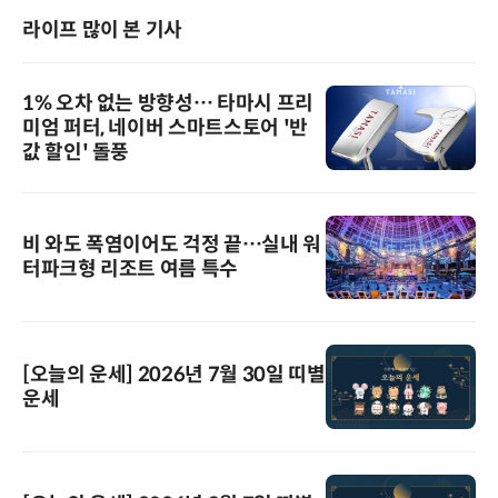
라이프 많이 본 기사
1% 오차 없는 방향성… 타마시 프리
미엄 퍼터, 네이버 스마트스토어 '반
값 할인' 돌풍
비 와도 폭염이어도 걱정 끝…실내 워
터파크형 리조트 여름 특수
[오늘의 운세] 2026년 7월 30일 띠별
운세