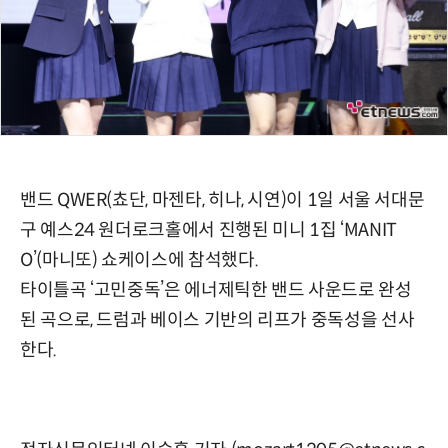
밴드 QWER(쵸단, 마젠타, 히나, 시연)이 1일 서울 서대문
구 예스24 원더로크홀에서 진행된 미니 1집 ‘MANIT
O’(마니또) 쇼케이스에 참석했다.
타이틀곡 ‘고민중독’은 에너제틱한 밴드 사운드로 완성
된 곡으로, 드럼과 베이스 기반의 리프가 중독성을 선사
한다.