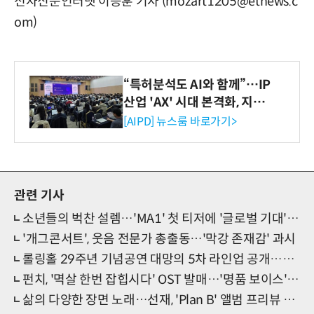
전자신문인터넷 이승훈 기자 (mozart1205@etnews.c
om)
“특허분석도 AI와 함께”…IP
산업 'AX' 시대 본격화, 지식
재산처 1호 AI IP데이터분석
[AIPD] 뉴스룸 바로가기>
사 탄생
관련 기사
소년들의 벅찬 설렘…'MA1' 첫 티저에 '글로벌 기대' 증폭
'개그콘서트', 웃음 전문가 총출동…'막강 존재감' 과시
롤링홀 29주년 기념공연 대망의 5차 라인업 공개…해리빅버튼 참전
펀치, '멱살 한번 잡힙시다' OST 발매…'명품 보이스' 기대
삶의 다양한 장면 노래…선재, 'Plan B' 앨범 프리뷰 공개