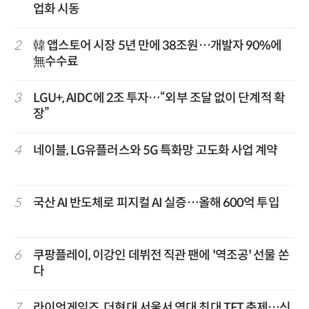
업화 시동
2
韓 앱스토어 시장 5년 만에 38조원…개발자 90%에
無수수료
3
LGU+, AIDC에 2조 투자…“외부 조달 없이 단계적 확
장”
4
네이블, LG유플러스와 5G 특화망 고도화 사업 계약
5
국산 AI 반도체로 피지컬 AI 실증…올해 600억 투입
6
쿠팡플레이, 이강인 데뷔전 직관 팬에 '역조공' 선물 쏜
다
7
라이엇게임즈, 더현대 서울서 역대 최대 TFT 축제…신