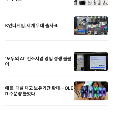
K인디게임, 세계 무대 출사표
'모두의 AI' 컨소시엄 영입 경쟁 불붙
어
애플, 패널 재고 보유기간 확대…OLE
D 주문량 늘었다