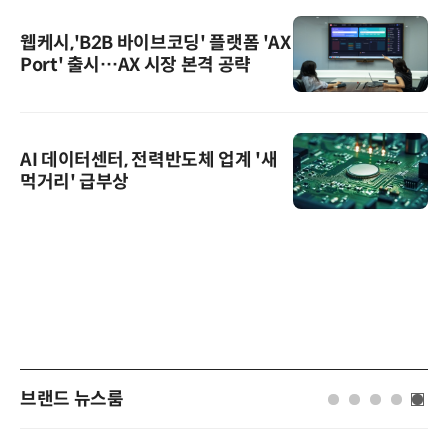
웹케시,'B2B 바이브코딩' 플랫폼 'AX
Port' 출시…AX 시장 본격 공략
AI 데이터센터, 전력반도체 업계 '새
먹거리' 급부상
브랜드 뉴스룸