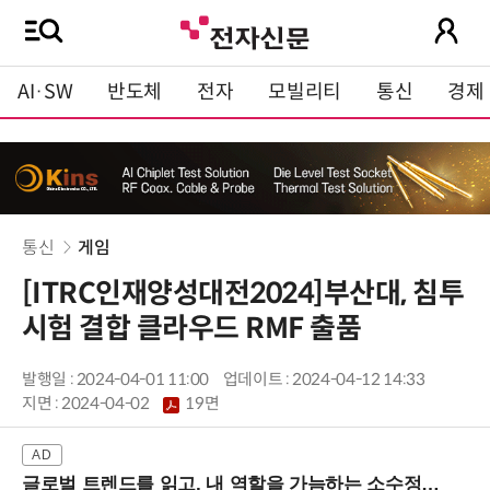
AI·SW
반도체
전자
모빌리티
통신
경제
통신
게임
[ITRC인재양성대전2024]부산대, 침투
시험 결합 클라우드 RMF 출품
발행일 : 2024-04-01 11:00
업데이트 : 2024-04-12 14:33
지면 :
2024-04-02
19면
글로벌 트렌드를 읽고, 내 역할을 가늠하는 소수정예 실습 워크숍 (8/28 신논현역)