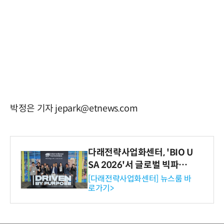
박정은 기자 jepark@etnews.com
다래전략사업화센터, 'BIO U
SA 2026'서 글로벌 빅파마
와의 비즈니스 미팅 지원…K
[다래전략사업화센터] 뉴스룸 바
로가기>
-바이오 해외 진출 교두보 확
보