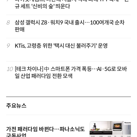
규 세트 '신비의 숲' 띄운다
8
삼성 갤럭시 Z8·워치9 국내 출시…100여개국 순차
판매
9
KTis, 고령층 위한 '택시 대신 불러주기' 운영
10
[테크 차이나] 中 스마트폰 가격 폭등…AI·5G로 모바
일 산업 패러다임 전환 모색
주요뉴스
가전 패러다임 바뀐다…파나소닉도
구독사업