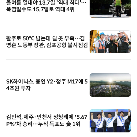
올여름 열대야 13.7일 '역대 최다'…
폭염일수도 15.7일로 역대 4위
활주로 50℃ 넘는데 쉴 곳 부족…김
영훈 노동부 장관, 김포공항 불시점검
SK하이닉스, 용인 Y2·청주 M17에 5
4조원 투자
김민석, 제주·인천서 정청래에 '5.67
P%'차 승리…누적 득표도 金 1위