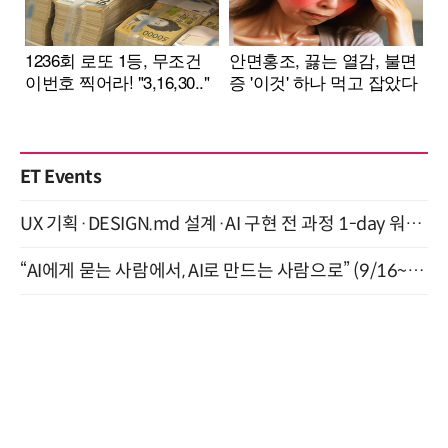
ET Events
UX 기획·DESIGN.md 설계·AI 구현 전 과정 1-day 워크숍 with Claude Code·Codex 9월 15일 개최
“AI에게 묻는 사람에서, AI로 만드는 사람으로” (9/16~17)