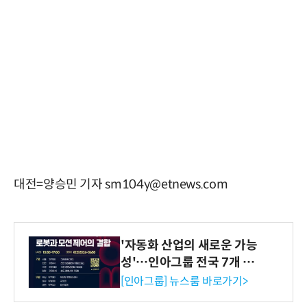
대전=양승민 기자 sm104y@etnews.com
'자동화 산업의 새로운 가능
성'…인아그룹 전국 7개 도
시 세미나 페어 개최
[인아그룹] 뉴스룸 바로가기>