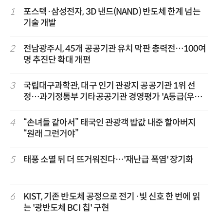
1
포스텍·삼성전자, 3D 낸드(NAND) 반도체 한계 넘는
기술 개발
2
전남광주시, 45개 공공기관 유치 막판 총력전…100여
명 추진단 확대 개편
3
국립대구과학관, 대구 인기 관광지 공공기관 1위 선
정…과기정통부 기타공공기관 경영평가 'A등급(우수)'
겹경사
4
“손녀들 같아서” 태국인 관광객 밥값 내준 할아버지
“원래 그런거야”
5
태풍 소멸 뒤 더 뜨거워진다…'재난급 폭염' 장기화
6
KIST, 기존 반도체 공정으로 전기·빛 신호 한 번에 읽
는 '광반도체 BCI 칩' 구현