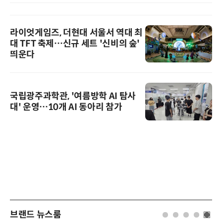
라이엇게임즈, 더현대 서울서 역대 최
대 TFT 축제…신규 세트 '신비의 숲'
띄운다
국립광주과학관, '여름방학 AI 탐사
대' 운영…10개 AI 동아리 참가
브랜드 뉴스룸