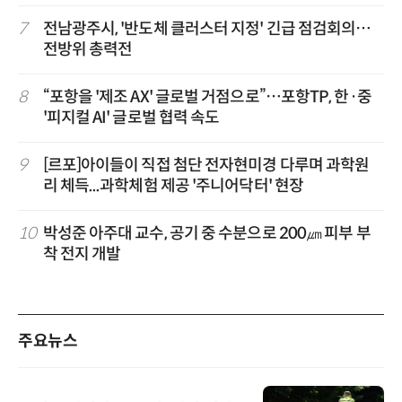
7
전남광주시, '반도체 클러스터 지정' 긴급 점검회의…
전방위 총력전
8
“포항을 '제조 AX' 글로벌 거점으로”…포항TP, 한·중
'피지컬 AI' 글로벌 협력 속도
9
[르포]아이들이 직접 첨단 전자현미경 다루며 과학원
리 체득...과학체험 제공 '주니어닥터' 현장
10
박성준 아주대 교수, 공기 중 수분으로 200㎛ 피부 부
착 전지 개발
주요뉴스