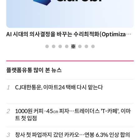
AI 시대의 의사결정을 바꾸는 수리최적화(Optimization): 실제 산업 적용 사례와 활용 전략
플랫폼유통 많이 본 뉴스
1
CJ대한통운, 이마트24 택배 다시 맡는다
2
1000원 커피·45㎝ 피자…트레이더스 'T-카페', 이마
트 첫 입점
3
창사 첫 파업까지 갔던 카카오…연봉 6.3% 인상 합의