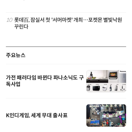
10
롯데百, 잠실서 첫 '서머마켓' 개최…포켓몬 별빛낙원
꾸린다
주요뉴스
가전 패러다임 바뀐다 파나소닉도 구
독사업
K인디게임, 세계 무대 출사표