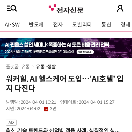
AI·SW
반도체
전자
모빌리티
통신
경제
플랫폼·유통
유통·생활
워커힐, AI 헬스케어 도입…'AI호텔' 입
지 다진다
발행일 : 2024-04-01 10:21
업데이트 : 2024-04-01 15:27
지면 :
2024-04-02
3면
최신 기술 트렌드와 산업별 적용 사례, 실질적인 실행 전략을 공유 (9/18 양재역)