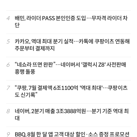
4
배민, 라이더 PASS 본인인증 도입…무자격 라이더 차
단
5
카카오, 역대 최대 분기 실적…카톡에 쿠팡이츠 연동해
주문부터 결제까지
6
“네쇼라 뜨면 완판”…네이버서 '갤럭시 Z8' 사전판매
흥행 돌풍
7
“쿠팡, 7월 결제액 6조1100억 '역대 최대'…쿠팡이츠
도 신기록”
8
네이버, 2분기 매출 3조3888억원…분기 기준 역대 최
대
9
BBQ, 8월 한 달 앱 고객 대상 할인·소스 증정 프로모션