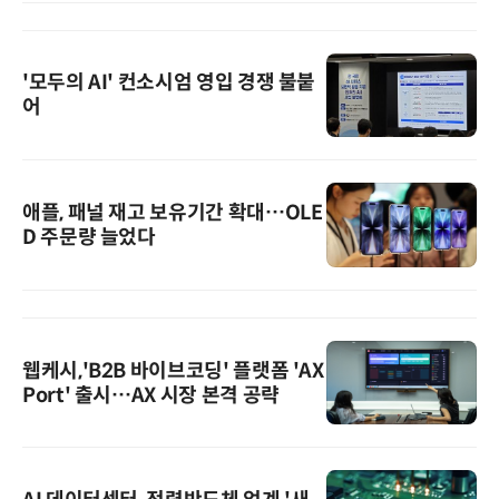
'모두의 AI' 컨소시엄 영입 경쟁 불붙
어
애플, 패널 재고 보유기간 확대…OLE
D 주문량 늘었다
웹케시,'B2B 바이브코딩' 플랫폼 'AX
Port' 출시…AX 시장 본격 공략