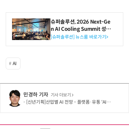
슈퍼솔루션, 2026 Next-Ge
n AI Cooling Summit 성황
리 성료
[슈퍼솔루션] 뉴스룸 바로가기>
AI
민경하 기자
기사 더보기
[신년기획]산업별 AI 전망 - 플랫폼·유통 'AI 에이전트 시대' 개막