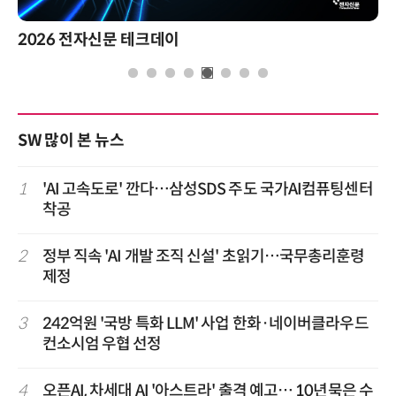
2026 전자신문 테크데이
SW 많이 본 뉴스
1
'AI 고속도로' 깐다…삼성SDS 주도 국가AI컴퓨팅센터
착공
2
정부 직속 'AI 개발 조직 신설' 초읽기…국무총리훈령
제정
3
242억원 '국방 특화 LLM' 사업 한화·네이버클라우드
컨소시엄 우협 선정
4
오픈AI, 차세대 AI '아스트라' 출격 예고… 10년묵은 수