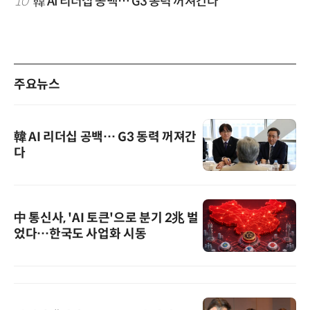
10
韓 AI 리더십 공백… G3 동력 꺼져간다
주요뉴스
韓 AI 리더십 공백… G3 동력 꺼져간
다
中 통신사, 'AI 토큰'으로 분기 2兆 벌
었다…한국도 사업화 시동