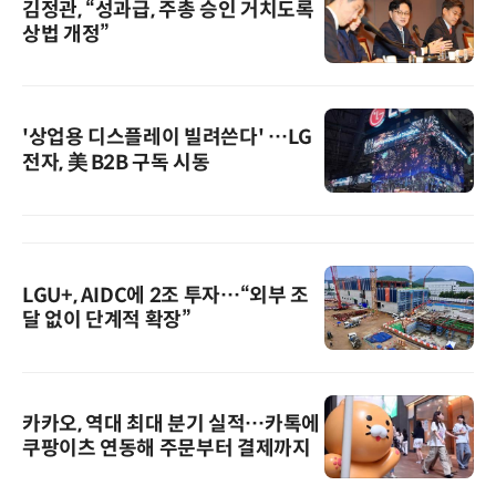
김정관, “성과급, 주총 승인 거치도록
상법 개정”
'상업용 디스플레이 빌려쓴다' …LG
전자, 美 B2B 구독 시동
LGU+, AIDC에 2조 투자…“외부 조
달 없이 단계적 확장”
카카오, 역대 최대 분기 실적…카톡에
쿠팡이츠 연동해 주문부터 결제까지