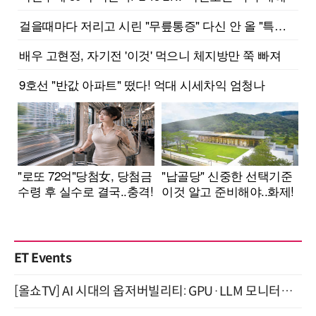
ET Events
[올쇼TV] AI 시대의 옵저버빌리티: GPU·LLM 모니터링부터 AI 기반 장애 대응까지 (8/11 생방송)