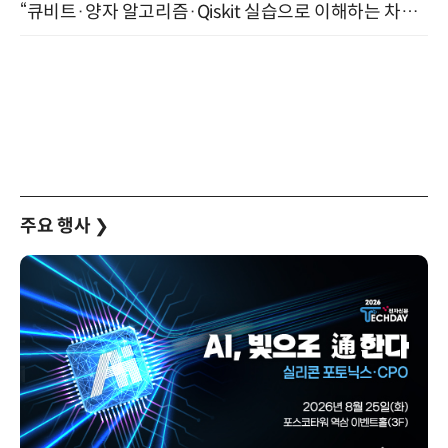
“큐비트·양자 알고리즘·Qiskit 실습으로 이해하는 차세대 컴퓨팅” (8/28)
주요 행사
❯