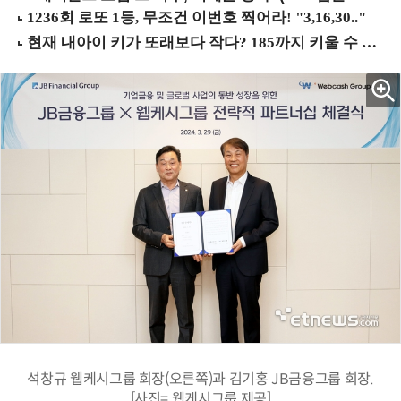
석창규 웹케시그룹 회장(오른쪽)과 김기홍 JB금융그룹 회장.
[사진= 웹케시그룹 제공]