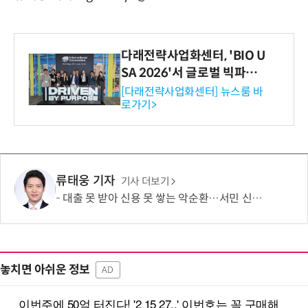
다래전략사업화센터, 'BIO U
SA 2026'서 글로벌 빅파마
와의 비즈니스 미팅 지원…K
[다래전략사업화센터] 뉴스룸 바
로가기>
-바이오 해외 진출 교두보 확
보
류태웅 기자
기사 더보기
대출 못 받아 신용 못 쌓는 악순환…서민 신용평가 사각지대 메운다
놓치면 아쉬운 정보
AD