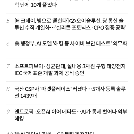
학 난제 10개 풀었다
5
[테크데이, 빛으로 通한다]<2>오이솔루션, 광 통신 솔
루션 수직 계열화…'실리콘 포토닉스·CPO 집중 공략'
6
美 행정부, AI 모델 '해킹 등 사이버 보안 테스트' 의무화
7
소프트피브이·성균관대, 실내용 3차원 구형 태양전지
IEC 국제표준 개발 과제 공식 승인
8
국산 CSP사 '마켓플레이스' 커졌다…5개사 등록 솔루
션 1439개
9
앤트로픽·오픈AI 이어 메타도…AI가 통제 벗어나 외부
해킹