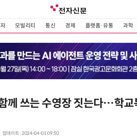
전자
모빌리티
통신
경제
플랫폼·유통
과학
함께 쓰는 수영장 짓는다…학교
업데이트 : 2024-04-01 09:50