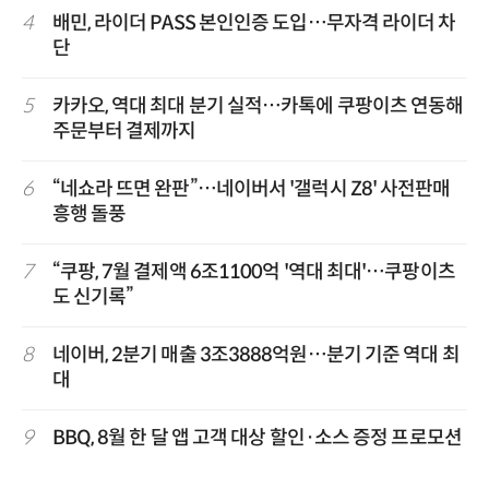
4
배민, 라이더 PASS 본인인증 도입…무자격 라이더 차
단
5
카카오, 역대 최대 분기 실적…카톡에 쿠팡이츠 연동해
주문부터 결제까지
6
“네쇼라 뜨면 완판”…네이버서 '갤럭시 Z8' 사전판매
흥행 돌풍
7
“쿠팡, 7월 결제액 6조1100억 '역대 최대'…쿠팡이츠
도 신기록”
8
네이버, 2분기 매출 3조3888억원…분기 기준 역대 최
대
9
BBQ, 8월 한 달 앱 고객 대상 할인·소스 증정 프로모션