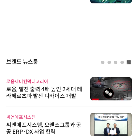
브랜드 뉴스룸
로옴세미컨덕터코리아
로옴, 발진 출력 4배 높인 2세대 테
라헤르츠파 발진 디바이스 개발
씨앤에프시스템
씨앤에프시스템, 오웬스그룹과 공
공 ERP·DX 사업 협력