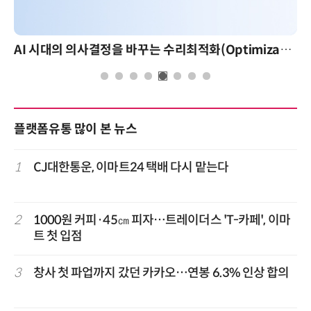
AI 시대의 의사결정을 바꾸는 수리최적화(Optimization): 실제 산업 적용 사례와 활용 전략
플랫폼유통 많이 본 뉴스
1
CJ대한통운, 이마트24 택배 다시 맡는다
2
1000원 커피·45㎝ 피자…트레이더스 'T-카페', 이마
트 첫 입점
3
창사 첫 파업까지 갔던 카카오…연봉 6.3% 인상 합의