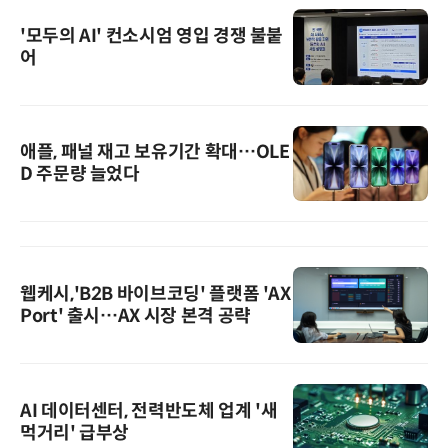
'모두의 AI' 컨소시엄 영입 경쟁 불붙
어
애플, 패널 재고 보유기간 확대…OLE
D 주문량 늘었다
웹케시,'B2B 바이브코딩' 플랫폼 'AX
Port' 출시…AX 시장 본격 공략
AI 데이터센터, 전력반도체 업계 '새
먹거리' 급부상