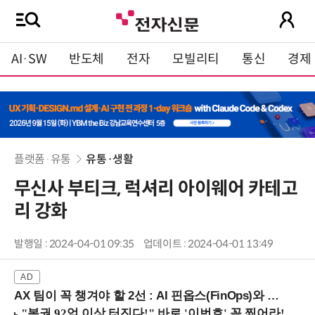
AI·SW
반도체
전자
모빌리티
통신
경제
플랫폼·유통
유통·생활
무신사 부티크, 럭셔리 아이웨어 카테고
리 강화
발행일 : 2024-04-01 09:35
업데이트 : 2024-04-01 13:49
AX 팀이 꼭 챙겨야 할 2선 : AI 핀옵스(FinOps)와 토큰 거버넌스 (8/21 잠실역)