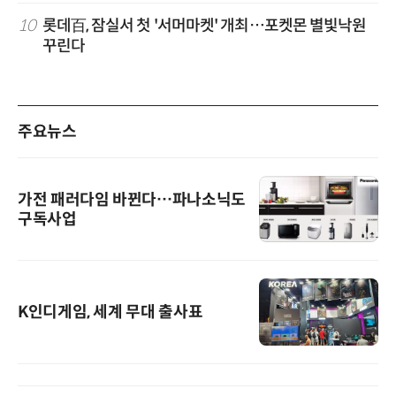
10
롯데百, 잠실서 첫 '서머마켓' 개최…포켓몬 별빛낙원
꾸린다
주요뉴스
가전 패러다임 바뀐다…파나소닉도
구독사업
K인디게임, 세계 무대 출사표