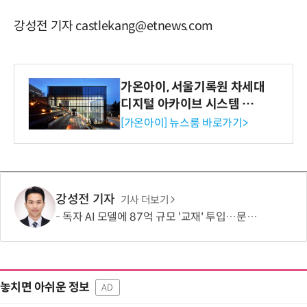
강성전 기자 castlekang@etnews.com
가온아이, 서울기록원 차세대
디지털 아카이브 시스템 구축
수행
[가온아이] 뉴스룸 바로가기>
강성전 기자
기사 더보기
독자 AI 모델에 87억 규모 '교재' 투입…문제·전공책에 강의영상까지
놓치면 아쉬운 정보
AD