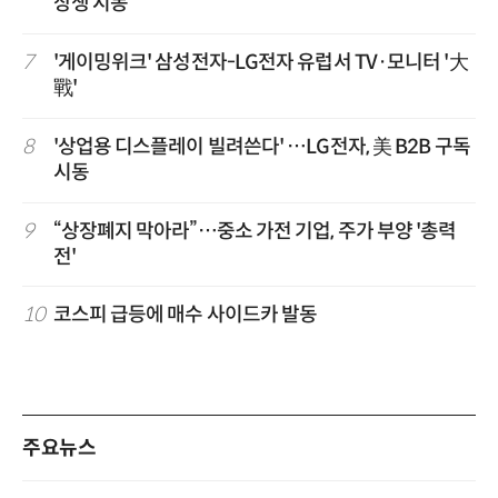
상생 시동
7
'게이밍위크' 삼성전자-LG전자 유럽서 TV·모니터 '大
戰'
8
'상업용 디스플레이 빌려쓴다' …LG전자, 美 B2B 구독
시동
9
“상장폐지 막아라”…중소 가전 기업, 주가 부양 '총력
전'
10
코스피 급등에 매수 사이드카 발동
주요뉴스