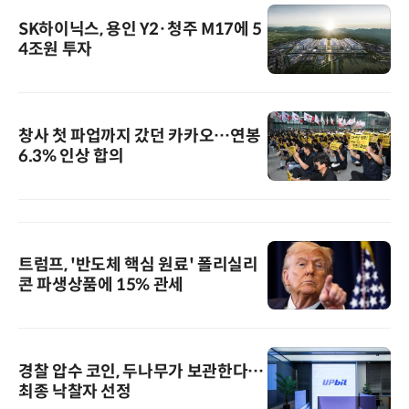
SK하이닉스, 용인 Y2·청주 M17에 5
4조원 투자
창사 첫 파업까지 갔던 카카오…연봉
6.3% 인상 합의
트럼프, '반도체 핵심 원료' 폴리실리
콘 파생상품에 15% 관세
경찰 압수 코인, 두나무가 보관한다…
최종 낙찰자 선정