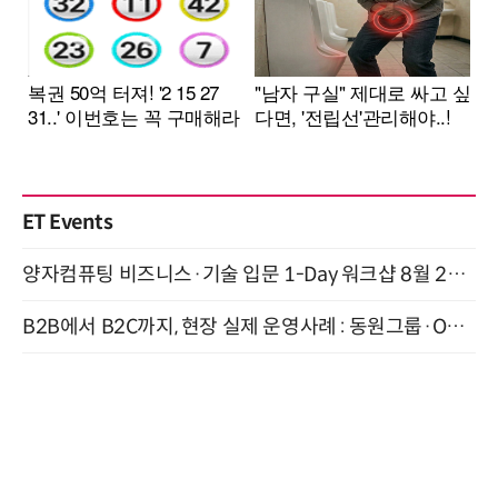
ET Events
양자컴퓨팅 비즈니스·기술 입문 1-Day 워크샵 8월 28일 개최
B2B에서 B2C까지, 현장 실제 운영사례 : 동원그룹·OCI·다이닝브랜즈그룹·당근 (8/27)