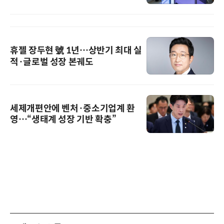
휴젤 장두현 號 1년…상반기 최대 실
적·글로벌 성장 본궤도
세제개편안에 벤처·중소기업계 환
영…“생태계 성장 기반 확충”