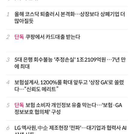
1
올해 코스닥 퇴출러시 본격화…상장보다 상폐기업 더
많아질듯
2
단독
쿠팡에서 카드대출 받는다
3
5대 은행 회수불능 '추정손실' 1조2109억원 …7년 만
에 최대
4
보험설계사, 1200%룰 확대 앞두고 '상장 GA'로 쏠렸
다…“신뢰도 메리트”
5
단독
보험 소비자 개인정보 유출 막는다…'보험·GA
정보보호 협의체' 구성
6
LG 엑사원, 中企 제조현장 '전파'…대기업과 협력사 AI