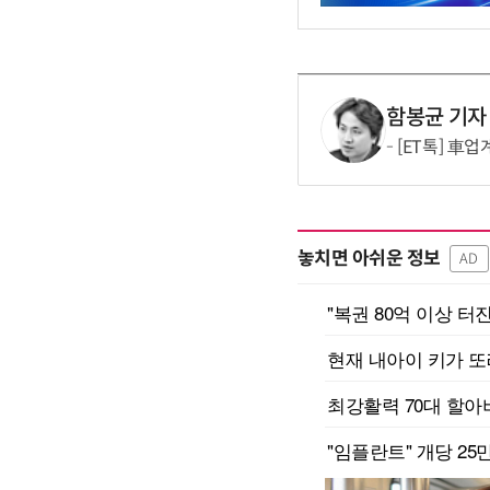
함봉균 기자
[ET톡] 車
놓치면 아쉬운 정보
AD