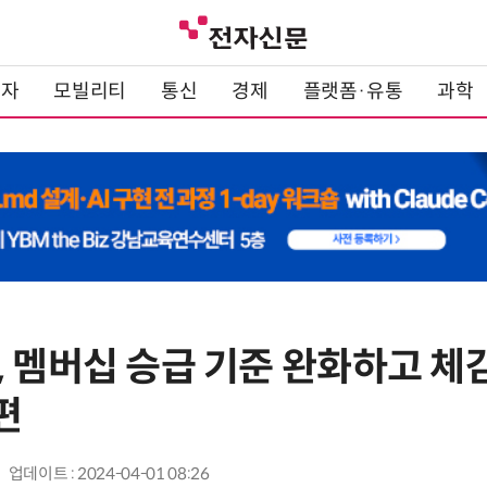
전자
모빌리티
통신
경제
플랫폼·유통
과학
 멤버십 승급 기준 완화하고 체감
편
업데이트 : 2024-04-01 08:26